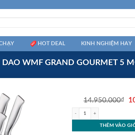
CHẠY
HOT DEAL
KINH NGHIỆM HAY
 DAO WMF GRAND GOURMET 5 
Gi
14.950.000
₫
1
g
BỘ DAO WMF GRAND GOURMET 
là
1
THÊM VÀO GI