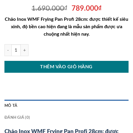
Giá
Giá
1.690.000
₫
789.000
₫
gốc
hiện
Chảo Inox WMF Frying Pan Profi 28cm: được thiết kế siêu
là:
tại
xinh, độ bền cao hiện đang là mẫu sản phẩm được ưa
1.690.000₫.
là:
chuộng nhất hiện nay.
789.000₫
Chảo Inox WMF Frying Pan Profi 28cm số lượng
THÊM VÀO GIỎ HÀNG
MÔ TẢ
ĐÁNH GIÁ (0)
Chảo Inox WMF Frying Pan Profi 28cm: được