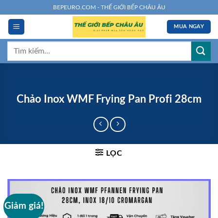
Chuyển
BEPEURO.COM - THẾ GIỚI BẾP CHÂU ÂU
đến
MUA NGAY
nội
dung
Tìm
kiếm:
Chảo Inox WMF Frying Pan Profi 28cm
LỌC
Giảm giá!