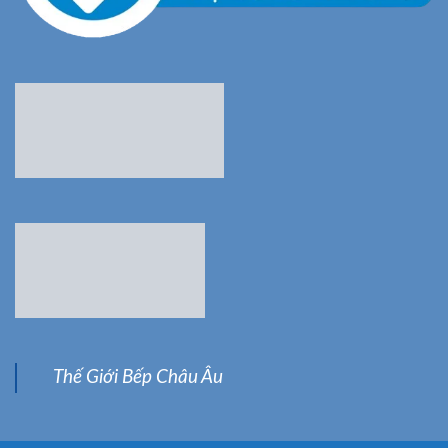
Thế Giới Bếp Châu Âu
THUỘC BẢN QUYỀN CỦA CÔNG TY TNHH SIÊU THỊ BẾP 123
VIỆT NAM