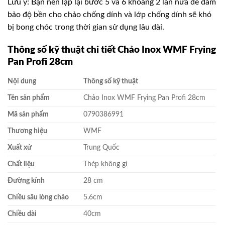
Lưu ý: Bạn nên lặp lại bước 5 và 6 khoảng 2 lần nữa để đảm
bảo độ bền cho chảo chống dính và lớp chống dính sẽ khó
bị bong chóc trong thời gian sử dụng lâu dài.
Thông số kỹ thuật chi tiết Chảo Inox WMF Frying
Pan Profi 28cm
Nội dung
Thông số kỹ thuật
Tên sản phẩm
Chảo Inox WMF Frying Pan Profi 28cm
Mã sản phẩm
0790386991
Thương hiệu
WMF
Xuất xứ
Trung Quốc
Chất liệu
Thép không gỉ
Đường kính
28 cm
Chiều sâu lòng chảo
5.6cm
Chiều dài
40cm