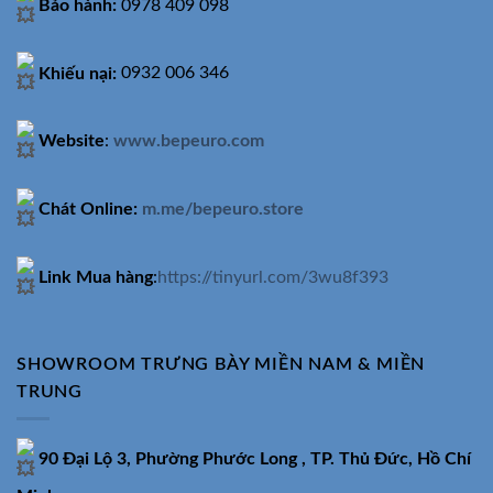
Bảo hành:
0978 409 098
Khiếu nại:
0932 006 346
Website
:
www.bepeuro.com
Chát Online:
m.me/bepeuro.store
Link Mua hàng
:
https://tinyurl.com/3wu8f393
SHOWROOM TRƯNG BÀY MIỀN NAM & MIỀN
TRUNG
90 Đại Lộ 3, Phường Phước Long , TP. Thủ Đức, Hồ Chí