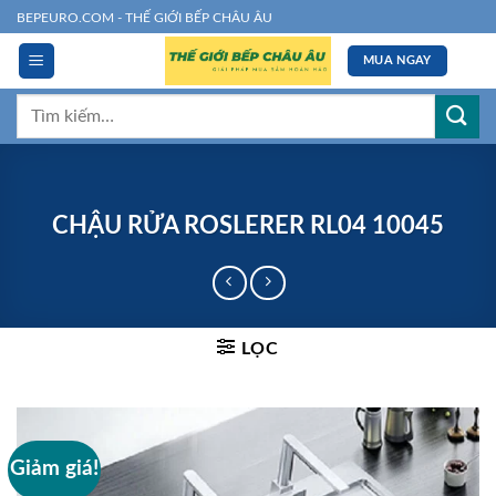
Chuyển
BEPEURO.COM - THẾ GIỚI BẾP CHÂU ÂU
đến
MUA NGAY
nội
dung
Tìm
kiếm:
CHẬU RỬA ROSLERER RL04 10045
LỌC
Giảm giá!