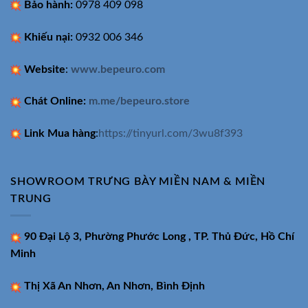
Bảo hành:
0978 409 098
Khiếu nại:
0932 006 346
Website
:
www.bepeuro.com
Chát Online:
m.me/bepeuro.store
Link Mua hàng
:
https://tinyurl.com/3wu8f393
SHOWROOM TRƯNG BÀY MIỀN NAM & MIỀN
TRUNG
90 Đại Lộ 3, Phường Phước Long , TP. Thủ Đức, Hồ Chí
Minh
Thị Xã An Nhơn, An Nhơn, Bình Định