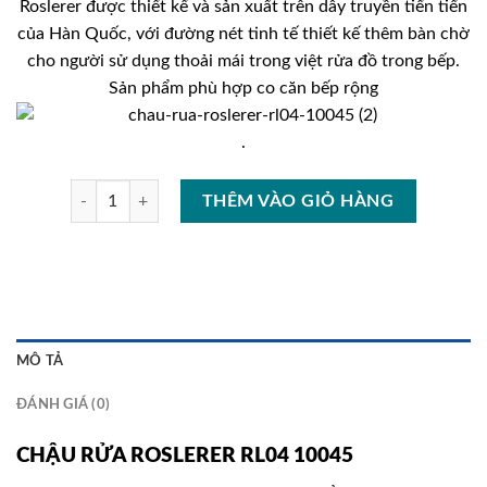
Roslerer được thiết kế và sản xuất trên dây truyền tiến tiến
7.980.000₫.
là:
của Hàn Quốc, với đường nét tinh tế thiết kế thêm bàn chờ
4.990.00
cho người sử dụng thoải mái trong việt rửa đồ trong bếp.
Sản phẩm phù hợp co căn bếp rộng
.
CHẬU RỬA ROSLERER RL04 10045 số lượng
THÊM VÀO GIỎ HÀNG
MÔ TẢ
ĐÁNH GIÁ (0)
CHẬU RỬA ROSLERER RL04 10045