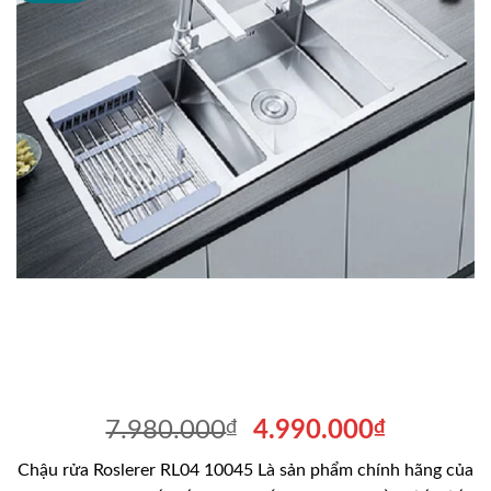
Giá
Giá
7.980.000
₫
4.990.000
₫
gốc
hiện
Chậu rửa Roslerer RL04 10045 Là sản phẩm chính hãng của
là:
tại