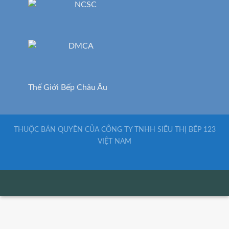
Thế Giới Bếp Châu Âu
THUỘC BẢN QUYỀN CỦA CÔNG TY TNHH SIÊU THỊ BẾP 123
VIỆT NAM