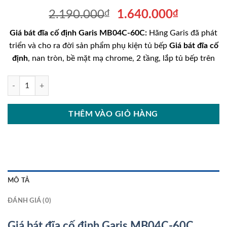
Giá
Giá
2.190.000
₫
1.640.000
₫
gốc
hiện
Giá bát đĩa cố định Garis MB04C-60C:
Hãng Garis đã phát
là:
tại
triển và cho ra đời sản phẩm phụ kiện tủ bếp
Giá bát đĩa cố
2.190.000₫.
là:
định
, nan tròn, bề mặt mạ chrome, 2 tầng, lắp tủ bếp trên
1.640.00
Giá bát đĩa cố định Garis MB04C-60C số lượng
THÊM VÀO GIỎ HÀNG
MÔ TẢ
ĐÁNH GIÁ (0)
Giá bát đĩa cố định Garis MB04C-60C