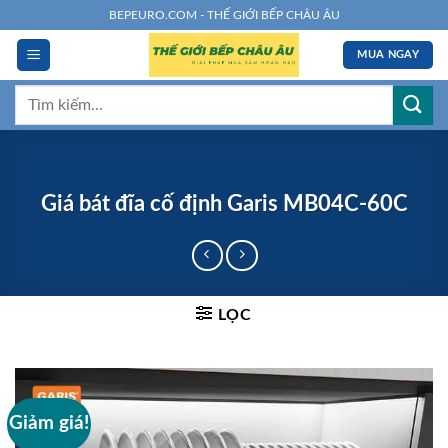
Chuyển
BEPEURO.COM - THẾ GIỚI BẾP CHÂU ÂU
đến
MUA NGAY
nội
dung
Tìm
kiếm:
Giá bát đĩa cố định Garis MB04C-60C
LỌC
Giảm giá!