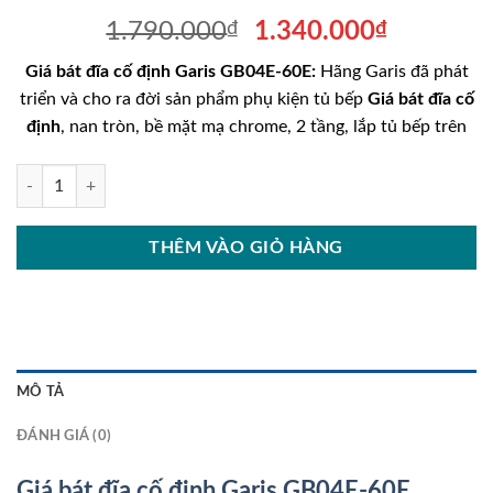
Giá
Giá
1.790.000
₫
1.340.000
₫
gốc
hiện
Giá bát đĩa cố định Garis GB04E-60E:
Hãng Garis đã phát
là:
tại
triển và cho ra đời sản phẩm phụ kiện tủ bếp
Giá bát đĩa cố
1.790.000₫.
là:
định
, nan tròn, bề mặt mạ chrome, 2 tầng, lắp tủ bếp trên
1.340.00
Giá bát đĩa cố định Garis GB04E-60E số lượng
THÊM VÀO GIỎ HÀNG
MÔ TẢ
ĐÁNH GIÁ (0)
Giá bát đĩa cố định Garis GB04E-60E