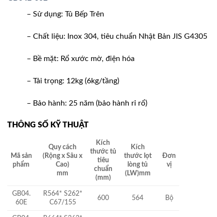
– Sử dụng: Tủ Bếp Trên
– Chất liệu: Inox 304, tiêu chuẩn Nhật Bản JIS G4305
– Bề mặt: Rổ xước mờ, điện hóa
– Tải trọng: 12kg (6kg/tầng)
– Bảo hành: 25 năm (bảo hành rỉ rổ)
THÔNG SỐ KỸ THUẬT
Kích
Quy cách
Kích
thước tủ
Mã sản
(Rộng x Sâu x
thước lọt
Đơn
tiêu
phẩm
Cao)
lòng tủ
vị
chuẩn
mm
(LW)mm
(mm)
GB04.
R564* S262*
600
564
Bộ
60E
C67/155