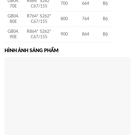
GB04.
R664* S262*
700
664
Bộ
70E
C67/155
GB04.
R764* S262*
800
764
Bộ
80E
C67/155
GB04.
R864* S262*
900
864
Bộ
90E
C67/155
HÌNH ẢNH SẢNG PHẨM