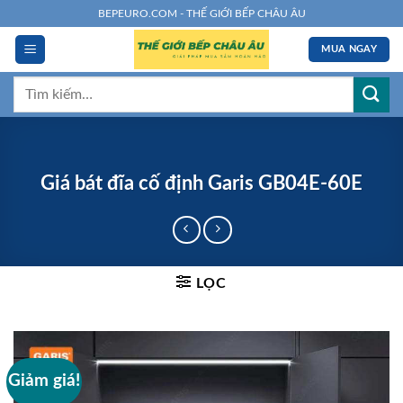
Chuyển
BEPEURO.COM - THẾ GIỚI BẾP CHÂU ÂU
đến
MUA NGAY
nội
dung
Tìm
kiếm:
Giá bát đĩa cố định Garis GB04E-60E
LỌC
Giảm giá!