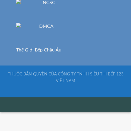
Thế Giới Bếp Châu Âu
THUỘC BẢN QUYỀN CỦA CÔNG TY TNHH SIÊU THỊ BẾP 123
VIỆT NAM