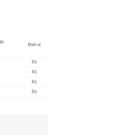
tủ
Đơn vị
Bộ
Bộ
Bộ
Bộ