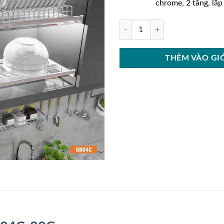
chrome, 2 tầng, lắp
Giá bát đĩa cố định Garis MB04C-
THÊM VÀO GI