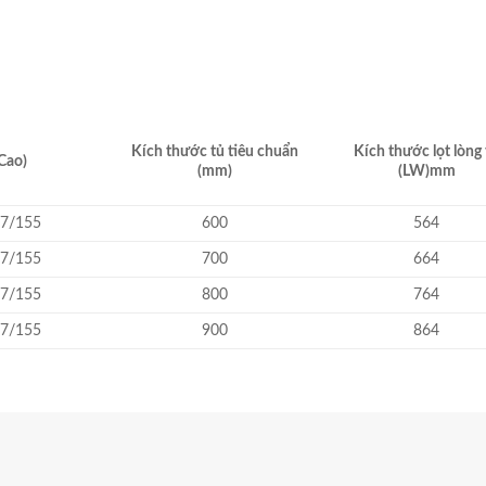
Kích thước tủ tiêu chuẩn
Kích thước lọt lòng 
Cao)
(mm)
(LW)mm
67/155
600
564
67/155
700
664
67/155
800
764
67/155
900
864