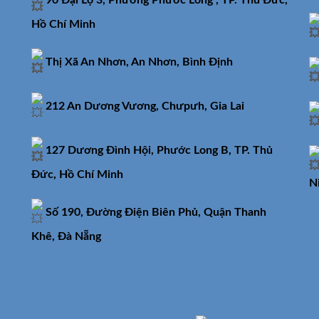
90 Đại Lộ 3, Phường Phước Long , TP. Thủ Đức,
Hồ Chí Minh
Thị Xã An Nhơn, An Nhơn, Bình Định
212 An Dương Vương, Chưpưh, Gia Lai
127 Dương Đình Hội, Phước Long B, TP. Thủ
Đức, Hồ Chí Minh
N
Số 190, Đường Điện Biên Phủ, Quận Thanh
Khê, Đà Nẵng