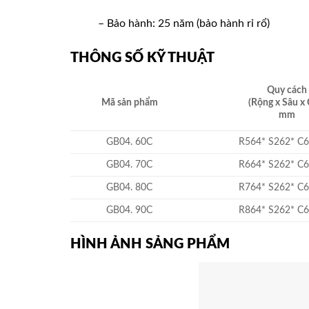
– Bảo hành: 25 năm (bảo hành rỉ rổ)
THÔNG SỐ KỸ THUẬT
Quy cách
Mã sản phẩm
(Rộng x Sâu x 
mm
GB04. 60C
R564* S262* C
GB04. 70C
R664* S262* C
GB04. 80C
R764* S262* C
GB04. 90C
R864* S262* C
HÌNH ẢNH SẢNG PHẨM