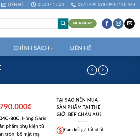
LIÊN HỆ
08:00 - 17:00
0978 409 098/0903 160 644
MUA NGAY
CHÍNH SÁCH
LIÊN HỆ
C
TẠI SAO NÊN MUA
á
Giá
.790.000
₫
SẢN PHẨM TẠI THẾ
ốc
hiện
GIỚI BẾP CHÂU ÂU?
B04C-80C:
Hãng Garis
:
tại
sản phẩm phụ kiện tủ
.390.000₫.
là:
Cam kết giá tốt nhất
an tròn, bề mặt mạ
1.790.000₫.