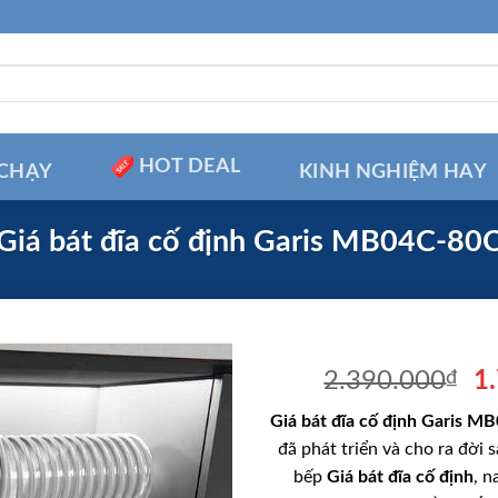
HOT DEAL
CHẠY
KINH NGHIỆM HAY
Giá bát đĩa cố định Garis MB04C-80
Gi
2.390.000
₫
1
g
Giá bát đĩa cố định Garis M
là
đã phát triển và cho ra đời 
2
bếp
Giá bát đĩa cố định
, n