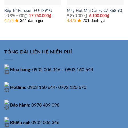
Bếp Từ Eurosun EU-T891G
Máy Hút Mùi Canzy CZ 868 90
Giá
Giá
Giá
Giá
20.890.000
₫
17.750.000
₫
9.890.000
₫
6.100.000
₫
gốc
hiện
gốc
hiện
4.4/5
361 đánh giá
4.4/5
201 đánh giá
là:
tại
là:
tại
20.890.000₫.
là:
9.890.000₫.
là:
17.750.000₫.
6.100.000
TỔNG ĐÀI LIÊN HỆ MIỄN PHÍ
Mua hàng:
0932 006 346 – 0903 160 644
Hotline:
0903 160 644- 0792 120 670
Bảo hành:
0978 409 098
Khiếu nại:
0932 006 346