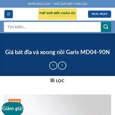
Chuyển
BEPEURO.COM - THẾ GIỚI BẾP CHÂU ÂU
đến
MUA NGAY
nội
dung
Tìm
kiếm:
Giá bát đĩa và xoong nồi Garis MD04-90N
LỌC
Giảm giá!