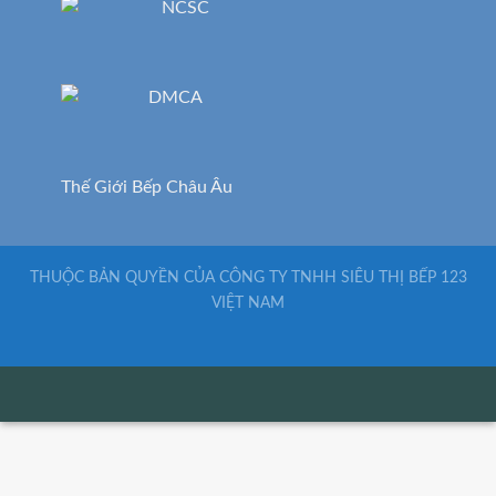
Thế Giới Bếp Châu Âu
THUỘC BẢN QUYỀN CỦA CÔNG TY TNHH SIÊU THỊ BẾP 123
VIỆT NAM