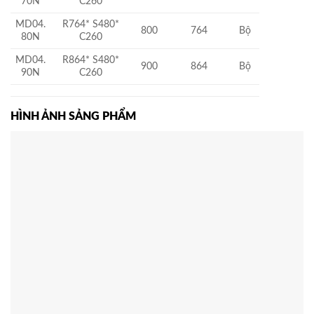
70N
C260
MD04.
R764* S480*
800
764
Bộ
80N
C260
MD04.
R864* S480*
900
864
Bộ
90N
C260
HÌNH ẢNH SẢNG PHẨM