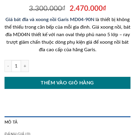
Giá
Giá
3.300.000
₫
2.470.000
₫
gốc
hiện
Giá bát đĩa và xoong nồi Garis MD04-90N
là thiết bị không
là:
tại
thể thiếu trong căn bếp của mỗi gia đình. Giá xoong nồi, bát
3.300.000₫.
là:
đĩa MD04N thiết kế với nan oval thép phủ nano 5 lớp – ray
2.470.00
trượt giảm chấn thuộc dòng phụ kiện giá để xoong nồi bát
đĩa cao cấp của hãng Garis.
Giá bát đĩa và xoong nồi Garis MD04-90N số lượng
THÊM VÀO GIỎ HÀNG
MÔ TẢ
ĐÁNH GIÁ (0)