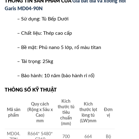
THÔNG TIN SẢN PHẨM CỦA
Giá bát đĩa và xoong nồi
Garis MD04-90N
– Sử dụng: Tủ Bếp Dưới
– Chất liệu: Thép cao cấp
– Bề mặt: Phủ nano 5 lớp, rổ màu titan
– Tải trọng: 25kg
– Bảo hành: 10 năm (bảo hành rỉ rổ)
THÔNG SỐ KỸ THUẬT
Kích
Quy cách
Kích
thước tủ
Mã sản
(Rộng x Sâu x
thước lọt
Đơn
tiêu
phẩm
Cao)
lòng tủ
vị
chuẩn
mm
(LW)mm
(mm)
MD04.
R664* S480*
700
664
Bộ