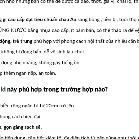
ích nhỏ nhưng bạn có thể để được cả dao, thớt, gia vị, chai lọ, t
 gỉ cao cấp đạt tiêu chuẩn châu Âu
sáng bóng , bền bỉ, tuổi thọ 
NG NƯỚC bằng nhựa cao cấp, ít bám bẩn, có thể tháo ra để vệ 
động, trẻ trung
phù hợp với phong cách nội thất của nhiều căn b
không bị đọng bẩn, dễ vệ sinh lau chùi.
t động nhẹ nhàng, không gây tiếng ồn.
ếp thêm ngăn nắp, an toàn.
ld
này phù hợp trong trường hợp nào?
hiều rộng ngăn tủ từ 20cm trở lên.
hong cách hiện đại.
p
,
gọn gàng sạch sẽ
.
tiện dụng, cần tiết kiệm tối đa diện tích tủ bếp cũng như thời g