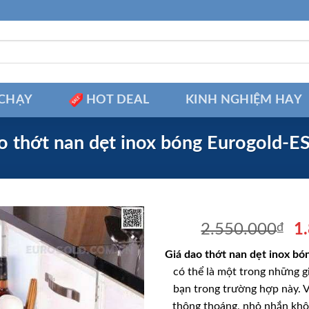
CHẠY
HOT DEAL
KINH NGHIỆM HAY
o thớt nan dẹt inox bóng Eurogold-
Gi
2.550.000
₫
1
g
Giá dao thớt nan dẹt inox b
là
có thể là một trong những g
2
bạn trong trường hợp này. V
thông thoáng, nhỏ nhắn khô