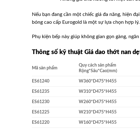
Nếu bạn đang cần một chiếc giá đa năng, hiện đại
bóng cao cấp Eurogold là một sự lựa chọn hợp lý.
Phụ kiện bếp này giúp không gian gọn gàng, ngăn 
Thông số kỹ thuật Giá dao thớt nan dẹ
Quy cách sản phẩm
Mã sản phẩm
Rộng*Sâu*Cao(mm)
ES61240
W360*D475*H455
ES61235
W310*D475*H455
ES61230
W260*D475*H455
ES61225
W210*D475*H455
ES61220
W160*D475*H455