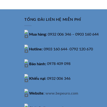
3.160.000₫.
TỔNG ĐÀI LIÊN HỆ MIỄN PHÍ
Mua hàng:
0932 006 346 – 0903 160 644
Hotline:
0903 160 644- 0792 120 670
Bảo hành:
0978 409 098
Khiếu nại:
0932 006 346
Website
:
www.bepeuro.com