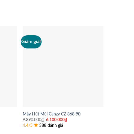
Giảm giá!
Giảm giá!
Máy Hút Mùi Canzy CZ 868 90
Bếp Từ Canz
Giá
Giá
9.890.000
₫
6.100.000
₫
14.990.000
₫
gốc
hiện
4.4/5
388 đánh giá
4.4/5
243 
là:
tại
9.890.000₫.
là: