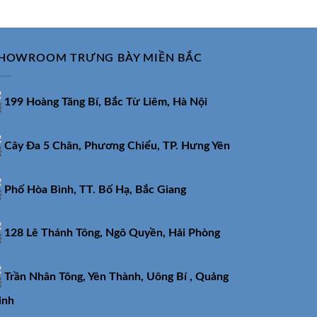
₫.
6.100.000₫.
HOWROOM TRƯNG BÀY MIỀN BẮC
199 Hoàng Tăng Bí, Bắc Từ Liêm, Hà Nội
Cây Đa 5 Chân, Phương Chiểu, TP. Hưng Yên
Phố Hòa Bình, TT. Bố Hạ, Bắc Giang
128 Lê Thánh Tông, Ngô Quyền, Hải Phòng
Trần Nhân Tông, Yên Thành, Uông Bí , Quảng
inh