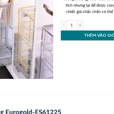
tích nhưng lại để được cùng
chiếc giá chắc chắn có thể 
Giá dao thớt nan dẹt inox bóng E
THÊM VÀO GI
óng Eurogold-ES61225