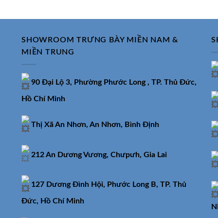
5.990.000
35.400.000₫.
là:
23.000.000₫.
SHOWROOM TRƯNG BÀY MIỀN NAM &
S
MIỀN TRUNG
90 Đại Lộ 3, Phường Phước Long , TP. Thủ Đức,
Hồ Chí Minh
Thị Xã An Nhơn, An Nhơn, Bình Định
212 An Dương Vương, Chưpưh, Gia Lai
127 Dương Đình Hội, Phước Long B, TP. Thủ
Đức, Hồ Chí Minh
N