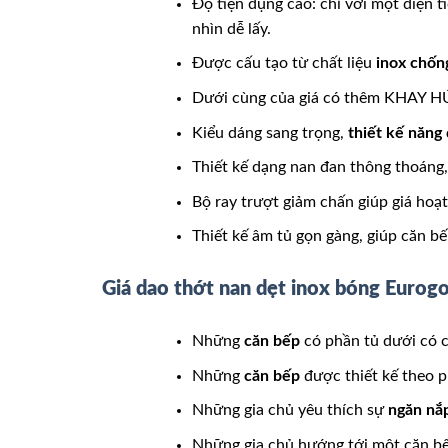
Độ tiện dụng cao: chỉ với một diện t
nhìn dễ lấy.
Được cấu tạo từ chất liệu
inox chống
Dưới cùng của giá có thêm KHAY HỨ
Kiểu dáng sang trọng,
thiết kế năng 
Thiết kế dạng nan đan thông thoáng, 
Bộ ray trượt giảm chấn giúp giá hoạ
Thiết kế âm tủ gọn gàng, giúp căn b
Giá dao thớt nan dẹt inox bóng Eurogo
Những
căn bếp
có phần tủ dưới có c
Những
căn bếp
được thiết kế theo p
Những gia chủ yêu thích sự
ngăn nắ
Những gia chủ hướng tới một căn bếp 