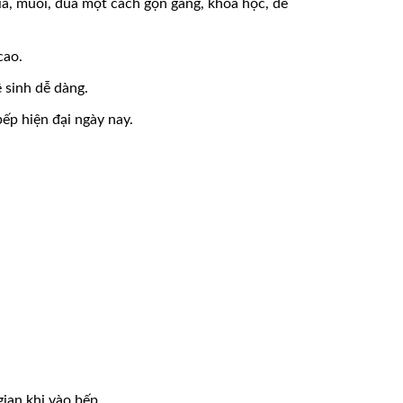
hìa, muôi, đũa một cách gọn gàng, khoa học, dễ
cao.
sinh dễ dàng.
ếp hiện đại ngày nay.
ian khi vào bếp.