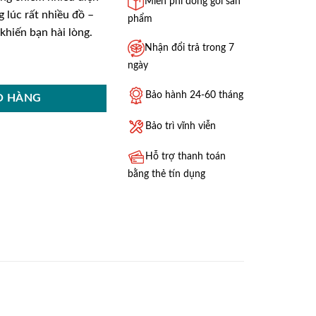
Miễn phí đóng gói sản
 lúc rất nhiều đồ –
phẩm
khiến bạn hài lòng.
Nhận đổi trả trong 7
urogold-ES61225 số lượng
ngày
Bảo hành 24-60 tháng
Ỏ HÀNG
Bảo trì vĩnh viễn
Hỗ trợ thanh toán
bằng thẻ tín dụng