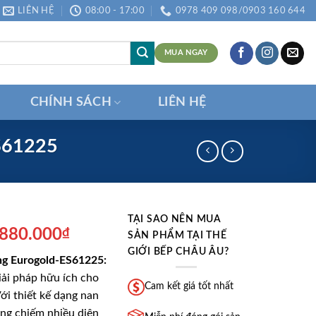
LIÊN HỆ
08:00 - 17:00
0978 409 098/0903 160 644
MUA NGAY
CHÍNH SÁCH
LIÊN HỆ
ES61225
TẠI SAO NÊN MUA
á
Giá
.880.000
₫
SẢN PHẨM TẠI THẾ
ốc
hiện
GIỚI BẾP CHÂU ÂU?
óng Eurogold-ES61225:
:
tại
iải pháp hữu ích cho
.550.000₫.
là:
Cam kết giá tốt nhất
ới thiết kế dạng nan
1.880.000₫.
ng chiếm nhiều diện