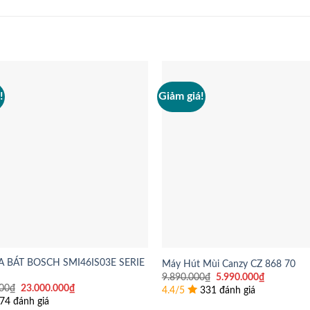
!
Giảm giá!
 BÁT BOSCH SMI46IS03E SERIE
Máy Hút Mùi Canzy CZ 868 70
Giá
Giá
9.890.000
₫
5.990.000
₫
gốc
hiện
Giá
Giá
00
₫
23.000.000
₫
4.4/5
331 đánh giá
là:
tại
gốc
hiện
74 đánh giá
9.890.000₫.
là:
là:
tại