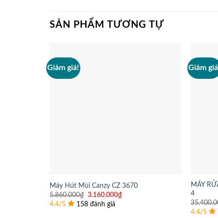
SẢN PHẨM TƯƠNG TỰ
Giảm giá!
Giảm giá
MÁY RỬA
Máy Hút Mùi Canzy CZ 3670
4
Giá
Giá
5.860.000
₫
3.160.000
₫
gốc
hiện
35.400.0
4.4/5
158 đánh giá
là:
tại
4.4/5
5.860.000₫.
là: