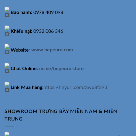
Bảo hành:
0978 409 098
Khiếu nại:
0932 006 346
Website
:
www.bepeuro.com
Chát Online:
m.me/bepeuro.store
Link Mua hàng
:
https://tinyurl.com/3wu8f393
SHOWROOM TRƯNG BÀY MIỀN NAM & MIỀN
TRUNG