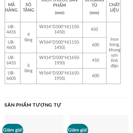
KÍCH THƯỚC SẢN
KHOANG
MÃ
SÔ
CHẤT
PHẨM
TỦ
HÀNG
TẦNG
LIỆU
(mm)
(mm)
UB-
W414*D500*H(1150-
450
445S
1450)
4
Inox
tầng
UB-
W564*D500*H(1150-
bóng,
600
460S
1450)
khung
sơn
UB-
W414*D500*H(1650-
450
tĩnh
645S
1950)
6
điện
tầng
UB-
W564*D500*H(1650-
600
660S
1950)
SẢN PHẨM TƯƠNG TỰ
Giảm giá!
Giảm giá!