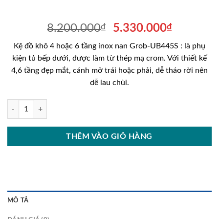
Giá
Giá
8.200.000
₫
5.330.000
₫
gốc
hiện
Kệ đồ khô 4 hoặc 6 tầng inox nan Grob-UB445S : là phụ
là:
tại
kiện tủ bếp dưới, được làm từ thép mạ crom. Với thiết kế
8.200.000₫.
là:
4,6 tầng đẹp mắt, cánh mở trái hoặc phải, dễ tháo rời nên
5.330.00
dễ lau chùi.
Kệ đồ khô 4 hoặc 6 tầng inox nan Grob-UB445S số lượng
THÊM VÀO GIỎ HÀNG
MÔ TẢ