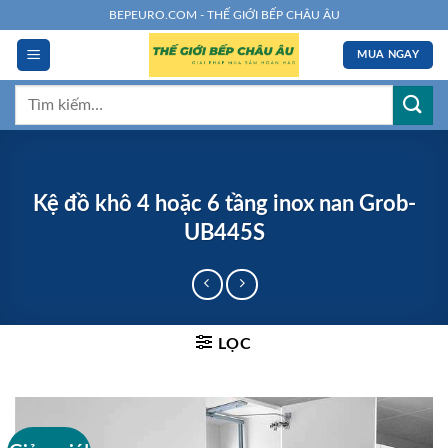
Chuyển
BEPEURO.COM - THẾ GIỚI BẾP CHÂU ÂU
đến
MUA NGAY
nội
dung
Tìm
kiếm:
Kệ đồ khô 4 hoặc 6 tầng inox nan Grob-
UB445S
LỌC