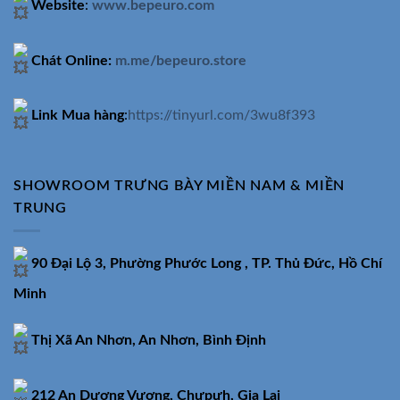
Website
:
www.bepeuro.com
Chát Online:
m.me/bepeuro.store
Link Mua hàng
:
https://tinyurl.com/3wu8f393
SHOWROOM TRƯNG BÀY MIỀN NAM & MIỀN
TRUNG
90 Đại Lộ 3, Phường Phước Long , TP. Thủ Đức, Hồ Chí
Minh
Thị Xã An Nhơn, An Nhơn, Bình Định
212 An Dương Vương, Chưpưh, Gia Lai