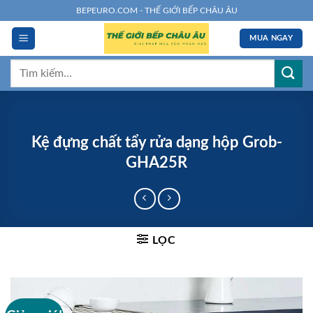
Chuyển
BEPEURO.COM - THẾ GIỚI BẾP CHÂU ÂU
đến
MUA NGAY
nội
dung
Tìm
kiếm:
Kệ đựng chất tẩy rửa dạng hộp Grob-
GHA25R
LỌC