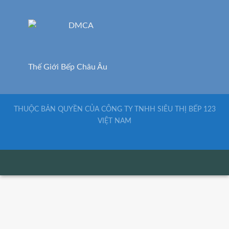
Thế Giới Bếp Châu Âu
THUỘC BẢN QUYỀN CỦA CÔNG TY TNHH SIÊU THỊ BẾP 123
VIỆT NAM