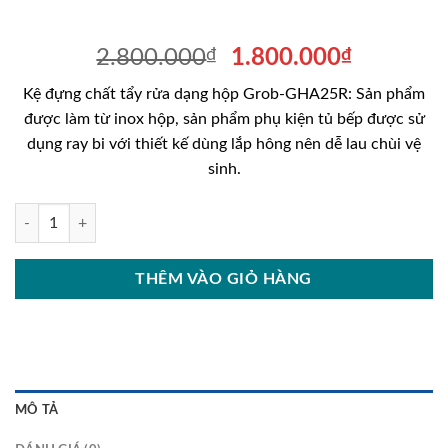
Giá
Giá
2.800.000
₫
1.800.000
₫
gốc
hiện
Kệ đựng chất tẩy rửa dạng hộp Grob-GHA25R: Sản phẩm
là:
tại
được làm từ inox hộp, sản phẩm phụ kiện tủ bếp được sử
2.800.000₫.
là:
dụng ray bi với thiết kế dùng lắp hông nên dễ lau chùi vệ
1.800.00
sinh.
Kệ đựng chất tẩy rửa dạng hộp Grob-GHA25R số lượng
THÊM VÀO GIỎ HÀNG
MÔ TẢ