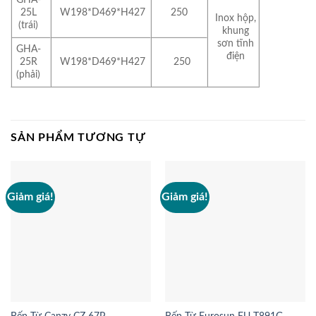
25L
W198*D469*H427
250
Inox hộp,
(trái)
khung
sơn tĩnh
GHA-
điện
25R
W198*D469*H427
250
(phải)
SẢN PHẨM TƯƠNG TỰ
Giảm giá!
Giảm giá!