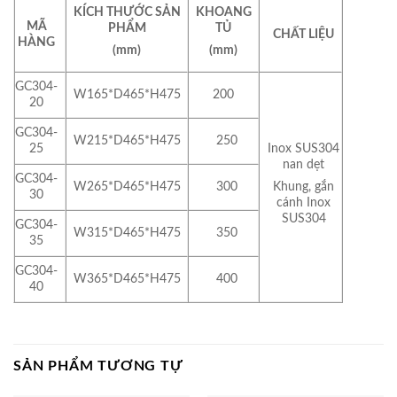
KÍCH THƯỚC SẢN
KHOANG
MÃ
PHẨM
TỦ
CHẤT LIỆU
HÀNG
(mm)
(mm)
GC304-
W165*D465*H475
200
20
GC304-
W215*D465*H475
250
25
Inox SUS304
nan dẹt
GC304-
W265*D465*H475
300
Khung, gắn
30
cánh Inox
SUS304
GC304-
W315*D465*H475
350
35
GC304-
W365*D465*H475
400
40
SẢN PHẨM TƯƠNG TỰ