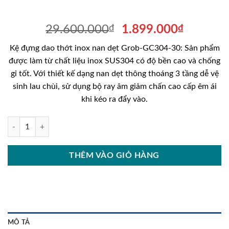
Giá
Giá
29.600.000
₫
1.899.000
₫
gốc
hiện
Kệ đựng dao thớt inox nan dẹt Grob-GC304-30: Sản phẩm
là:
tại
được làm từ chất liệu inox SUS304 có độ bền cao và chống
29.600.000₫.
là:
gỉ tốt. Với thiết kế dạng nan dẹt thông thoáng 3 tầng dễ vệ
1.899.0
sinh lau chùi, sử dụng bộ ray âm giảm chấn cao cấp êm ái
khi kéo ra đẩy vào.
Kệ đựng dao thớt inox nan dẹt Grob-GC304-30 số lượng
THÊM VÀO GIỎ HÀNG
MÔ TẢ