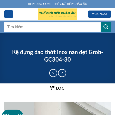
Chuyển
BEPEURO.COM - THẾ GIỚI BẾP CHÂU ÂU
đến
MUA NGAY
nội
dung
Tìm
kiếm:
Kệ đựng dao thớt inox nan dẹt Grob-
GC304-30
LỌC