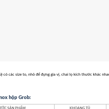
Kệ có các size to, nhỏ để đựng gia vị, chai lọ kích thước khác nh
inox hộp Grob:
ƯỚC SẢN PHẨM
KHOANG TỦ