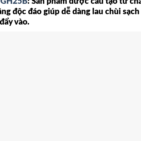
b-GH25B
: Sản phẩm được cấu tạo từ chất
ng độc đáo giúp dễ dàng lau chùi sạch
 đẩy vào.