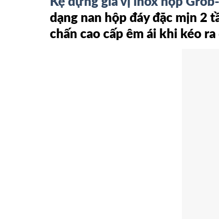
Kệ đựng gia vị inox hộp Gro
dạng nan hộp đáy đặc mịn 2 tầ
chấn cao cấp êm ái khi kéo ra