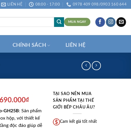
LIÊN HỆ
08:00 - 17:00
0978 409 098/0903 160 644
MUA NGAY
CHÍNH SÁCH
LIÊN HỆ
B
TẠI SAO NÊN MUA
á
Giá
.690.000
₫
SẢN PHẨM TẠI THẾ
ốc
hiện
GIỚI BẾP CHÂU ÂU?
rob-GH25B
: Sản phẩm
:
tại
ox hộp, với thiết kế
.600.000₫.
là:
Cam kết giá tốt nhất
tầng độc đáo giúp dễ
1.690.000₫.