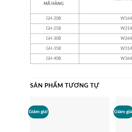
MÃ HÀNG
GH-20B
W164
GH-25B
W214
GH-30B
W264
GH-35B
W314
GH-40B
W364
SẢN PHẨM TƯƠNG TỰ
Giảm giá!
Giảm giá