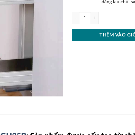
dàng lau chùi s
Kệ đựng gia vị inox hộp Grob-GH
THÊM VÀO GI