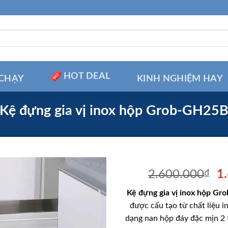
HOT DEAL
CHẠY
KINH NGHIỆM HAY
Kệ đựng gia vị inox hộp Grob-GH25
Gi
2.600.000
₫
1
g
Kệ đựng gia vị inox hộp G
là
được cấu tạo từ chất liệu in
2
dạng nan hộp đáy đặc mịn 2 