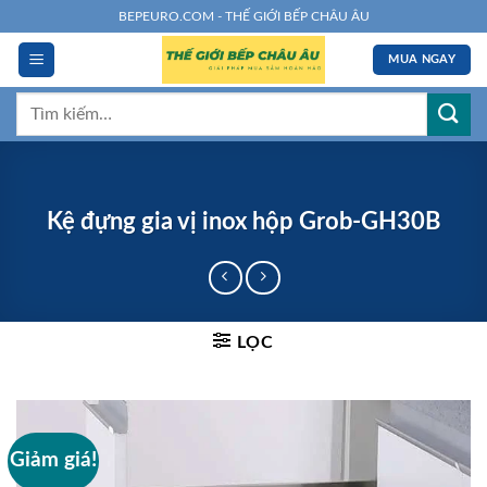
Chuyển
BEPEURO.COM - THẾ GIỚI BẾP CHÂU ÂU
đến
MUA NGAY
nội
dung
Tìm
kiếm:
Kệ đựng gia vị inox hộp Grob-GH30B
LỌC
Giảm giá!