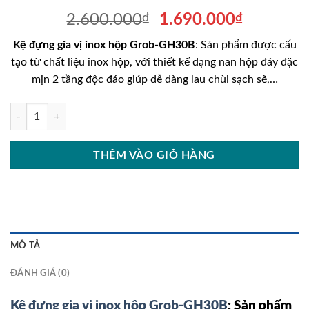
Giá
Giá
2.600.000
₫
1.690.000
₫
gốc
hiện
Kệ đựng gia vị inox hộp Grob-GH30B
: Sản phẩm được cấu
là:
tại
tạo từ chất liệu inox hộp, với thiết kế dạng nan hộp đáy đặc
2.600.000₫.
là:
mịn 2 tầng độc đáo giúp dễ dàng lau chùi sạch sẽ,…
1.690.00
Kệ đựng gia vị inox hộp Grob-GH30B số lượng
THÊM VÀO GIỎ HÀNG
MÔ TẢ
ĐÁNH GIÁ (0)
Kệ đựng gia vị inox hộp Grob-GH30B
: Sản phẩm