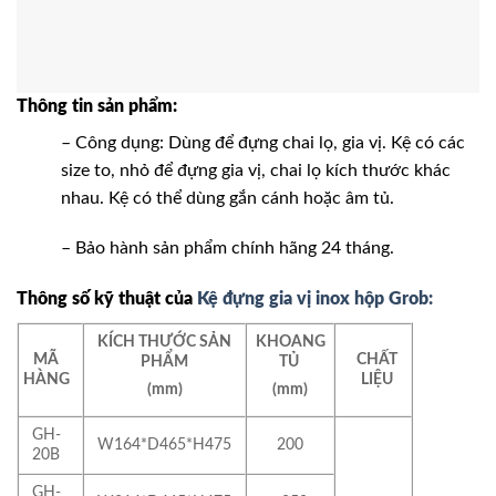
Thông tin sản phẩm:
– Công dụng: Dùng để đựng chai lọ, gia vị. Kệ có các
size to, nhỏ để đựng gia vị, chai lọ kích thước khác
nhau. Kệ có thể dùng gắn cánh hoặc âm tủ.
– Bảo hành sản phẩm chính hãng 24 tháng.
Thông số kỹ thuật của
Kệ đựng gia vị inox hộp Grob:
KÍCH THƯỚC SẢN
KHOANG
MÃ
CHẤT
PHẨM
TỦ
HÀNG
LIỆU
(mm)
(mm)
GH-
W164*D465*H475
200
20B
GH-