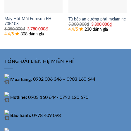
Máy Hút Mùi Eurosun EH-
Tủ bếp an cường phủ melamine
70K10S
Giá
Giá
5.000.000
₫
3.800.000
₫
gốc
hiện
Giá
Giá
5.050.000
₫
3.780.000
₫
4.4/5
230 đánh giá
là:
tại
gốc
hiện
4.4/5
308 đánh giá
5.000.000₫.
là:
là:
tại
3.800.000
5.050.000₫.
là:
3.780.000₫.
TỔNG ĐÀI LIÊN HỆ MIỄN PHÍ
Mua hàng:
0932 006 346 – 0903 160 644
Hotline:
0903 160 644- 0792 120 670
Bảo hành:
0978 409 098