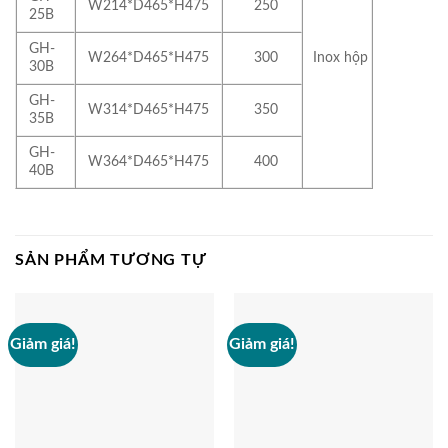
W214*D465*H475
250
25B
GH-
W264*D465*H475
300
Inox hộp
30B
GH-
W314*D465*H475
350
35B
GH-
W364*D465*H475
400
40B
SẢN PHẨM TƯƠNG TỰ
Giảm giá!
Giảm giá!