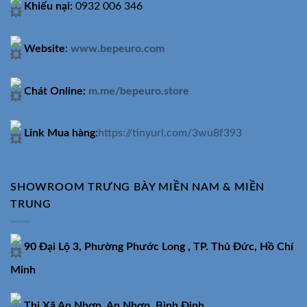
Khiếu nại:
0932 006 346
Website
:
www.bepeuro.com
Chát Online:
m.me/bepeuro.store
Link Mua hàng
:
https://tinyurl.com/3wu8f393
SHOWROOM TRƯNG BÀY MIỀN NAM & MIỀN
TRUNG
90 Đại Lộ 3, Phường Phước Long , TP. Thủ Đức, Hồ Chí
Minh
Thị Xã An Nhơn, An Nhơn, Bình Định