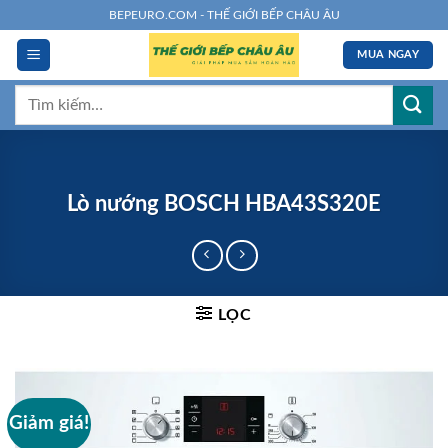
Chuyển
BEPEURO.COM - THẾ GIỚI BẾP CHÂU ÂU
đến
MUA NGAY
nội
dung
Tìm
kiếm:
Lò nướng BOSCH HBA43S320E
LỌC
Giảm giá!