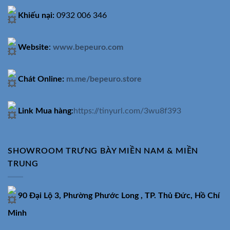
Khiếu nại:
0932 006 346
Website
:
www.bepeuro.com
Chát Online:
m.me/bepeuro.store
Link Mua hàng
:
https://tinyurl.com/3wu8f393
SHOWROOM TRƯNG BÀY MIỀN NAM & MIỀN
TRUNG
90 Đại Lộ 3, Phường Phước Long , TP. Thủ Đức, Hồ Chí
Minh