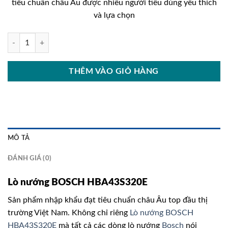
tiêu chuẩn châu Âu được nhiều người tiêu dùng yêu thích
24.200.000₫.
là:
và lựa chọn
17.000
Lò nướng BOSCH HBA43S320E số lượng
THÊM VÀO GIỎ HÀNG
MÔ TẢ
ĐÁNH GIÁ (0)
Lò nướng BOSCH HBA43S320E
Sản phẩm nhập khẩu đạt tiêu chuẩn châu Âu top đầu thị
trường Việt Nam. Không chỉ riêng
Lò nướng BOSCH
HBA43S320E
mà tất cả các dòng lò nướng
Bosch
nói