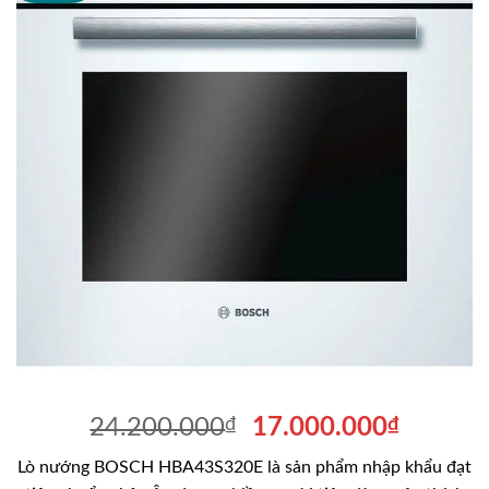
Giá
Giá
24.200.000
₫
17.000.000
₫
gốc
hiện
Lò nướng BOSCH HBA43S320E là sản phẩm nhập khẩu đạt
là:
tại