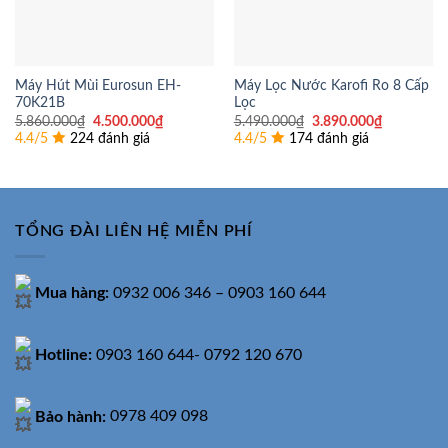
Máy Hút Mùi Eurosun EH-
Máy Lọc Nước Karofi Ro 8 Cấp
70K21B
Lọc
Giá
Giá
Giá
Giá
5.860.000
₫
4.500.000
₫
5.490.000
₫
3.890.000
₫
gốc
hiện
gốc
hiện
4.4/5
224 đánh giá
4.4/5
174 đánh giá
là:
tại
là:
tại
5.860.000₫.
là:
5.490.000₫.
là:
4.500.000₫.
3.890.000
TỔNG ĐÀI LIÊN HỆ MIỄN PHÍ
Mua hàng:
0932 006 346 – 0903 160 644
Hotline:
0903 160 644- 0792 120 670
Bảo hành:
0978 409 098