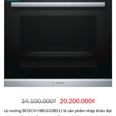
Giá
Giá
34.100.000
₫
20.200.000
₫
gốc
hiện
Lò nướng BOSCH HBG633BS1J là sản phẩm nhập khẩu đạt
là:
tại