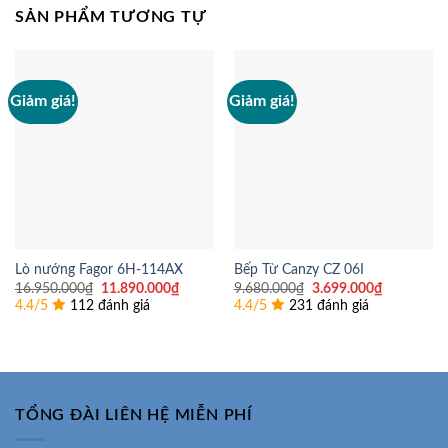
SẢN PHẨM TƯƠNG TỰ
Giảm giá!
Giảm giá!
Lò nướng Fagor 6H-114AX
Bếp Từ Canzy CZ 06I
Giá
Giá
Giá
Giá
16.950.000
₫
11.890.000
₫
9.680.000
₫
3.699.000
₫
gốc
hiện
gốc
hiện
4.4/5
112 đánh giá
4.4/5
231 đánh giá
là:
tại
là:
tại
16.950.000₫.
là:
9.680.000₫.
là:
11.890.000₫.
3.699.000
TỔNG ĐÀI LIÊN HỆ MIỄN PHÍ