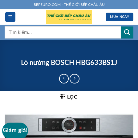
Chuyển
BEPEURO.COM - THẾ GIỚI BẾP CHÂU ÂU
đến
MUA NGAY
nội
dung
Tìm
kiếm:
Lò nướng BOSCH HBG633BS1J
LỌC
Giảm giá!