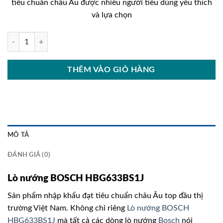
tiêu chuẩn châu Âu được nhiều người tiêu dùng yêu thích
34.100.000₫.
là:
và lựa chọn
20.200
Lò nướng BOSCH HBG633BS1J số lượng
THÊM VÀO GIỎ HÀNG
MÔ TẢ
ĐÁNH GIÁ (0)
Lò nướng BOSCH HBG633BS1J
Sản phẩm nhập khẩu đạt tiêu chuẩn châu Âu top đầu thị
trường Việt Nam. Không chỉ riêng
Lò nướng BOSCH
HBG633BS1J
mà tất cả các dòng lò nướng
Bosch
nói