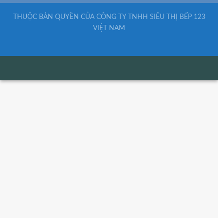
THUỘC BẢN QUYỀN CỦA CÔNG TY TNHH SIÊU THỊ BẾP 123
VIỆT NAM