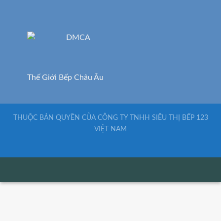
Thế Giới Bếp Châu Âu
THUỘC BẢN QUYỀN CỦA CÔNG TY TNHH SIÊU THỊ BẾP 123
VIỆT NAM