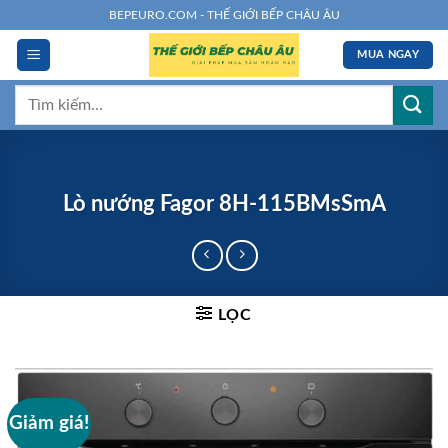
Chuyển
BEPEURO.COM - THẾ GIỚI BẾP CHÂU ÂU
đến
MUA NGAY
nội
dung
Tìm
kiếm:
Lò nướng Fagor 8H-115BMsSmA
LỌC
Giảm giá!