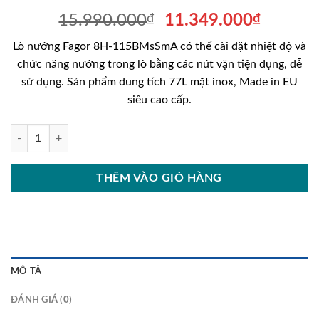
Giá
Giá
15.990.000
₫
11.349.000
₫
gốc
hiện
Lò nướng Fagor 8H-115BMsSmA có thể cài đặt nhiệt độ và
là:
tại
chức năng nướng trong lò bằng các nút vặn tiện dụng, dễ
15.990.000₫.
là:
sử dụng. Sản phẩm dung tích 77L mặt inox, Made in EU
11.349
siêu cao cấp.
Lò nướng Fagor 8H-115BMsSmA số lượng
THÊM VÀO GIỎ HÀNG
MÔ TẢ
ĐÁNH GIÁ (0)