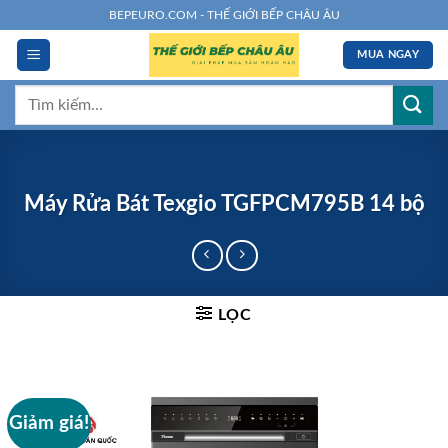
Chuyển
BEPEURO.COM - THẾ GIỚI BẾP CHÂU ÂU
đến
MUA NGAY
nội
dung
Tìm
kiếm:
Máy Rửa Bát Texgio TGFPCM795B 14 bộ
LỌC
Giảm giá!