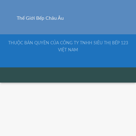
THUỘC BẢN QUYỀN CỦA CÔNG TY TNHH SIÊU THỊ BẾP 123
VIỆT NAM