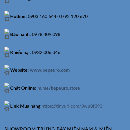
Hotline:
0903 160 644- 0792 120 670
Bảo hành:
0978 409 098
Khiếu nại:
0932 006 346
Website
:
www.bepeuro.com
Chát Online:
m.me/bepeuro.store
Link Mua hàng
:
https://tinyurl.com/3wu8f393
SHOWROOM TRƯNG BÀY MIỀN NAM & MIỀN