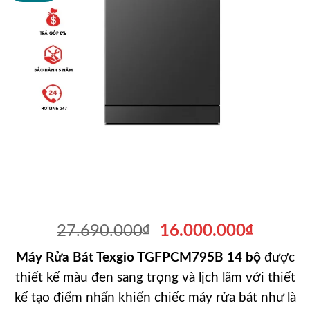
Giá
Giá
27.690.000
₫
16.000.000
₫
gốc
hiện
Máy Rửa Bát Texgio TGFPCM795B 14 bộ
được
là:
tại
thiết kế màu đen sang trọng và lịch lãm với thiết
27.690.000₫.
là:
16.000
kế tạo điểm nhấn khiến chiếc máy rửa bát như là