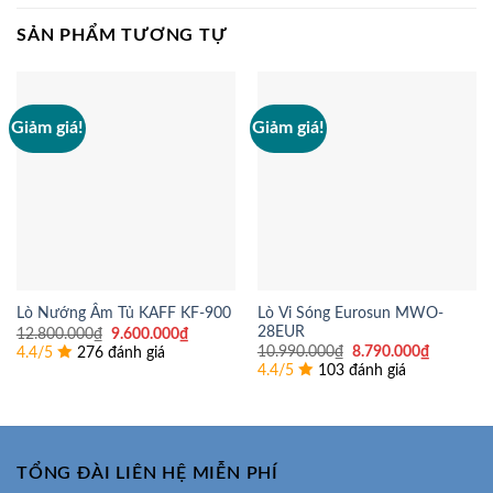
SẢN PHẨM TƯƠNG TỰ
Giảm giá!
Giảm giá!
Lò Vi Sóng Eurosun MWO-
Lò Nướng Âm Tủ KAFF KF-900
28EUR
Giá
Giá
12.800.000
₫
9.600.000
₫
gốc
hiện
Giá
Giá
10.990.000
₫
8.790.000
₫
4.4/5
276 đánh giá
là:
tại
gốc
hiện
4.4/5
103 đánh giá
12.800.000₫.
là:
là:
tại
9.600.000₫.
10.990.000₫.
là:
8.790.00
TỔNG ĐÀI LIÊN HỆ MIỄN PHÍ