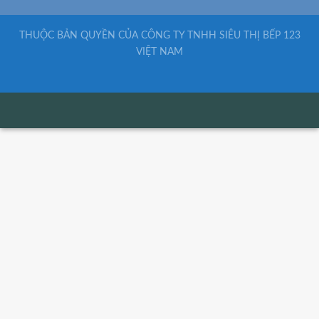
THUỘC BẢN QUYỀN CỦA CÔNG TY TNHH SIÊU THỊ BẾP 123
VIỆT NAM