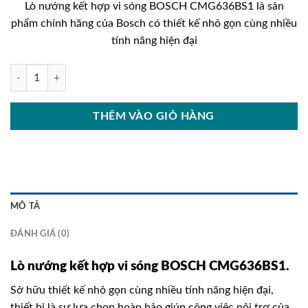
Lò nướng kết hợp vi sóng BOSCH CMG636BS1 là sản
là:
tại
phẩm chính hãng của Bosch có thiết kế nhỏ gọn cùng nhiều
55.000.000₫.
là:
tính năng hiện đại
35.500
Lò nướng kết hợp vi sóng BOSCH CMG636BS1 số lượng
THÊM VÀO GIỎ HÀNG
MÔ TẢ
ĐÁNH GIÁ (0)
Lò nướng kết hợp vi sóng BOSCH CMG636BS1.
Sở hữu thiết kế nhỏ gọn cùng nhiều tính năng hiện đại,
thiết bị là sự lựa chọn hoàn hảo giúp công việc nội trợ của