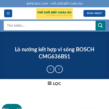
Chuyển
BEPEURO.COM - THẾ GIỚI BẾP CHÂU ÂU
đến
MUA NGAY
nội
dung
Tìm
kiếm:
Lò nướng kết hợp vi sóng BOSCH
CMG636BS1
LỌC