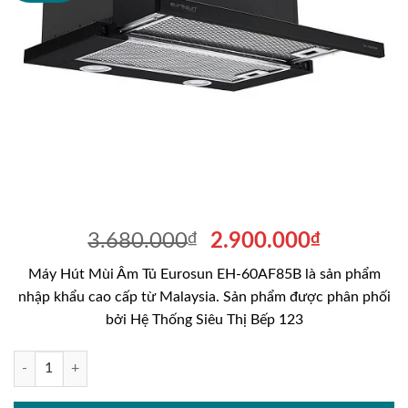
Giá
Giá
3.680.000
₫
2.900.000
₫
gốc
hiện
Máy Hút Mùi Âm Tủ Eurosun EH-60AF85B là sản phẩm
là:
tại
nhập khẩu cao cấp từ Malaysia. Sản phẩm được phân phối
3.680.000₫.
là:
bởi Hệ Thống Siêu Thị Bếp 123
2.900.00
Máy Hút Mùi Âm Tủ Eurosun EH-60AF85B số lượng