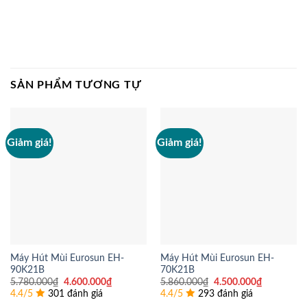
SẢN PHẨM TƯƠNG TỰ
Giảm giá!
Giảm giá!
Máy Hút Mùi Eurosun EH-
Máy Hút Mùi Eurosun EH-
90K21B
70K21B
Giá
Giá
Giá
Giá
5.780.000
₫
4.600.000
₫
5.860.000
₫
4.500.000
₫
gốc
hiện
gốc
hiện
4.4/5
301 đánh giá
4.4/5
293 đánh giá
là:
tại
là:
tại