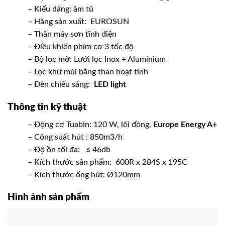
– Kiểu dáng: âm tủ
– Hãng sản xuất: EUROSUN
– Thân máy sơn tĩnh điện
– Điều khiển phím cơ 3 tốc độ
– Bộ lọc mỡ: Lưới lọc Inox + Aluminium
– Lọc khử mùi bằng than hoạt tính
– Đèn chiếu sáng:
LED light
Thông tin kỹ thuật
– Động cơ Tuabin: 120 W, lõi đồng,
Europe Energy A+
– Công suất hút : 850m3/h
– Độ ồn tối đa: ≤ 46db
– Kích thước sản phẩm: 600R x 284S x 195C
– Kích thước ống hút: Ø120mm
Hình ảnh sản phẩm