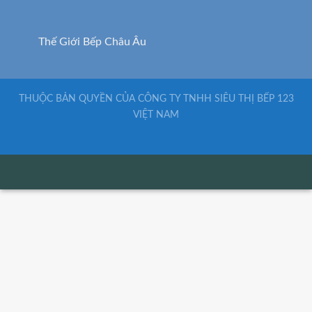
Thế Giới Bếp Châu Âu
THUỘC BẢN QUYỀN CỦA CÔNG TY TNHH SIÊU THỊ BẾP 123
VIỆT NAM