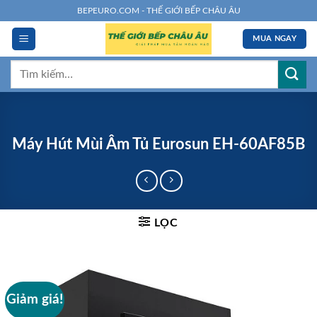
Chuyển
BEPEURO.COM - THẾ GIỚI BẾP CHÂU ÂU
đến
MUA NGAY
nội
dung
Tìm
kiếm:
Máy Hút Mùi Âm Tủ Eurosun EH-60AF85B
LỌC
Giảm giá!