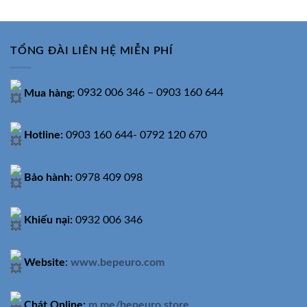
5.780.000₫.
là:
5.860.000₫.
là:
4.600.000₫.
4.500.000
TỔNG ĐÀI LIÊN HỆ MIỄN PHÍ
Mua hàng:
0932 006 346 – 0903 160 644
Hotline:
0903 160 644- 0792 120 670
Bảo hành:
0978 409 098
Khiếu nại:
0932 006 346
Website
:
www.bepeuro.com
Chát Online:
m.me/bepeuro.store