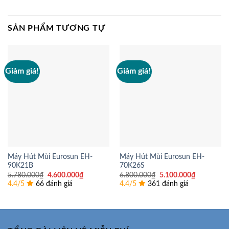
SẢN PHẨM TƯƠNG TỰ
Giảm giá!
Giảm giá!
Máy Hút Mùi Eurosun EH-
Máy Hút Mùi Eurosun EH-
90K21B
70K26S
Giá
Giá
Giá
Giá
5.780.000
₫
4.600.000
₫
6.800.000
₫
5.100.000
₫
gốc
hiện
gốc
hiện
4.4/5
66 đánh giá
4.4/5
361 đánh giá
là:
tại
là:
tại
5.780.000₫.
là:
6.800.000₫.
là:
4.600.000₫.
5.100.000