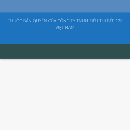
THUỘC BẢN QUYỀN CỦA CÔNG TY TNHH SIÊU THỊ BẾP 123
VIỆT NAM