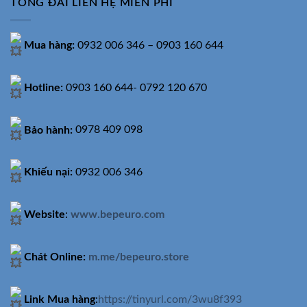
TỔNG ĐÀI LIÊN HỆ MIỄN PHÍ
Mua hàng:
0932 006 346 – 0903 160 644
Hotline:
0903 160 644- 0792 120 670
Bảo hành:
0978 409 098
Khiếu nại:
0932 006 346
Website
:
www.bepeuro.com
Chát Online:
m.me/bepeuro.store
Link Mua hàng
:
https://tinyurl.com/3wu8f393