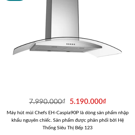
Giá
Giá
7.990.000
₫
5.190.000
₫
gốc
hiện
Máy hút mùi Chefs EH-Caspia90P là dòng sản phẩm nhập
là:
tại
khẩu nguyên chiếc. Sản phẩm được phân phối bởi Hệ
7.990.000₫.
là:
Thống Siêu Thị Bếp 123
5.190.00