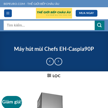
Chuyển
BEPEURO.COM - THẾ GIỚI BẾP CHÂU ÂU
đến
MUA NGAY
nội
dung
Tìm
kiếm:
Máy hút mùi Chefs EH-Caspia90P
LỌC
Giảm giá!