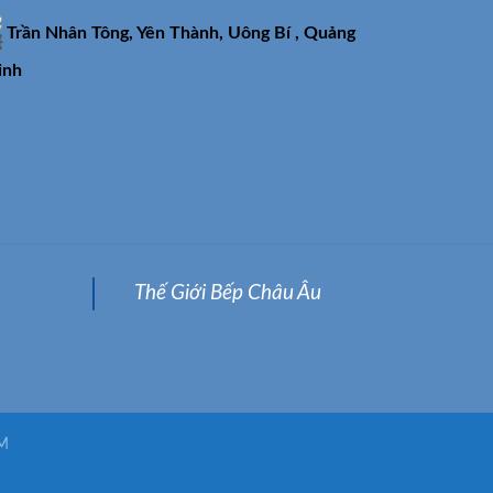
Trần Nhân Tông, Yên Thành, Uông Bí , Quảng
inh
Thế Giới Bếp Châu Âu
M