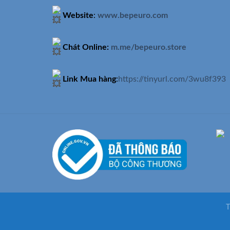
Website
:
www.bepeuro.com
Chát Online:
m.me/bepeuro.store
Link Mua hàng
:
https://tinyurl.com/3wu8f393
T