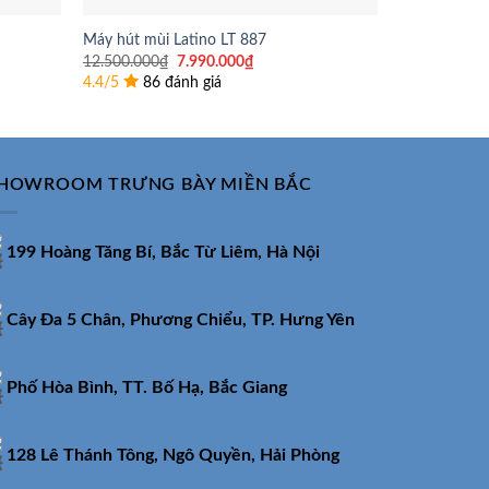
Máy hút mùi Latino LT 887
Máy Hút Mùi
Giá
Giá
12.500.000
₫
7.990.000
₫
16.850.000
₫
gốc
hiện
4.4/5
86 đánh giá
4.4/5
249 
là:
tại
12.500.000₫.
là:
₫.
7.990.000₫.
HOWROOM TRƯNG BÀY MIỀN BẮC
199 Hoàng Tăng Bí, Bắc Từ Liêm, Hà Nội
Cây Đa 5 Chân, Phương Chiểu, TP. Hưng Yên
Phố Hòa Bình, TT. Bố Hạ, Bắc Giang
128 Lê Thánh Tông, Ngô Quyền, Hải Phòng