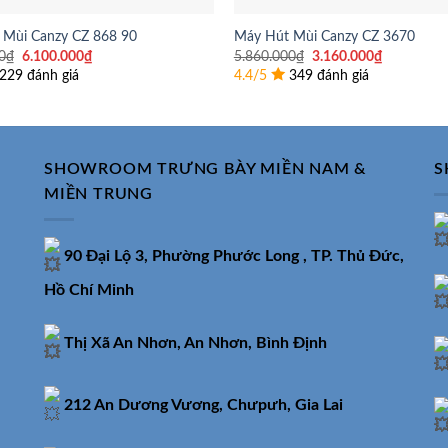
 Mùi Canzy CZ 868 90
Máy Hút Mùi Canzy CZ 3670
Giá
Giá
Giá
Giá
0
₫
6.100.000
₫
5.860.000
₫
3.160.000
₫
gốc
hiện
gốc
hiện
229 đánh giá
4.4/5
349 đánh giá
là:
tại
là:
tại
9.890.000₫.
là:
5.860.000₫.
là:
6.100.000₫.
3.160.000
SHOWROOM TRƯNG BÀY MIỀN NAM &
S
MIỀN TRUNG
90 Đại Lộ 3, Phường Phước Long , TP. Thủ Đức,
Hồ Chí Minh
Thị Xã An Nhơn, An Nhơn, Bình Định
212 An Dương Vương, Chưpưh, Gia Lai