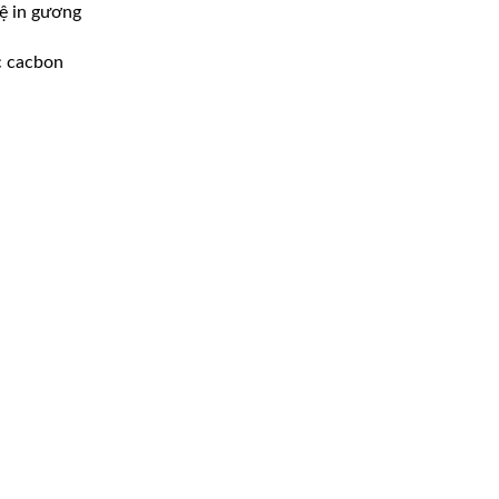
hệ in gương
c cacbon