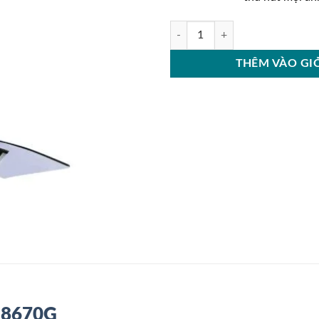
Hút mùi CA 8670G số lượng
THÊM VÀO GI
 8670G