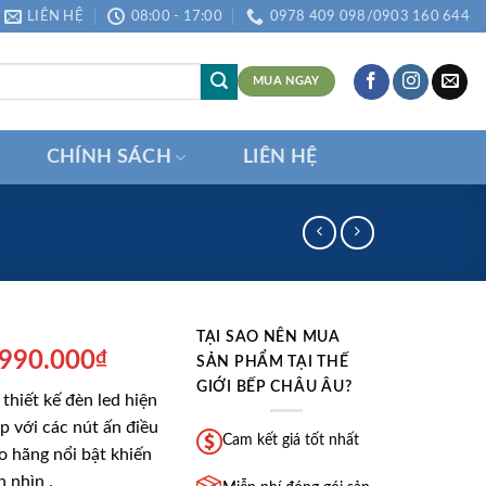
LIÊN HỆ
08:00 - 17:00
0978 409 098/0903 160 644
MUA NGAY
CHÍNH SÁCH
LIÊN HỆ
TẠI SAO NÊN MUA
á
Giá
.990.000
₫
SẢN PHẨM TẠI THẾ
ốc
hiện
GIỚI BẾP CHÂU ÂU?
 thiết kế đèn led hiện
:
tại
ợp với các nút ấn điều
.590.000₫.
là:
Cam kết giá tốt nhất
o hãng nổi bật khiến
2.990.000₫.
 nhìn .