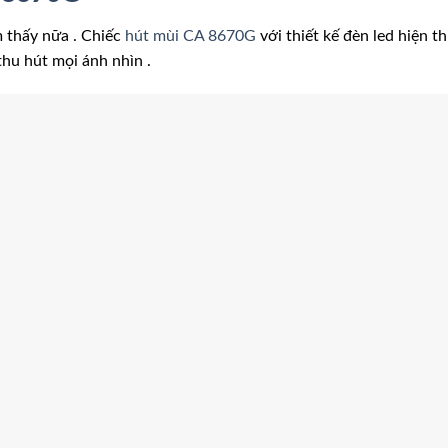
m thấy nữa . Chiếc
hút mùi CA 8670G
với thiết kế đèn led hiện th
thu hút mọi ánh nhìn .