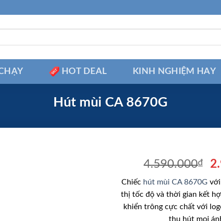
CHẠY
HOT DEAL
KINH NGHIỆM HAY
Hút mùi CA 8670G
Gi
4.590.000
₫
2
g
Chiếc
hút mùi CA 8670G
với
là
thị tốc độ và thời gian kết h
4
khiển trông cực chất với log
thu hút mọi ánh