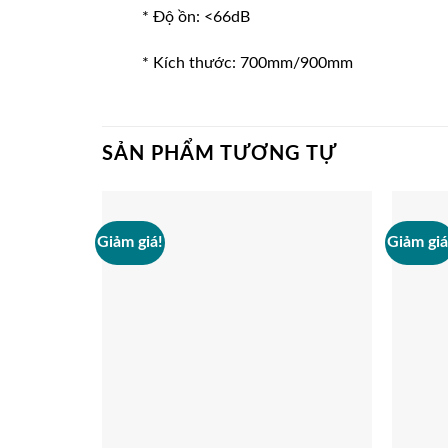
* Độ ồn: <66dB
* Kích thước: 700mm/900mm
SẢN PHẨM TƯƠNG TỰ
Giảm giá!
Giảm giá