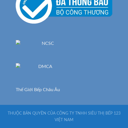
Thế Giới Bếp Châu Âu
THUỘC BẢN QUYỀN CỦA CÔNG TY TNHH SIÊU THỊ BẾP 123
VIỆT NAM