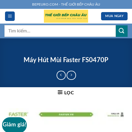
Chuyển
BEPEURO.COM - THẾ GIỚI BẾP CHÂU ÂU
đến
MUA NGAY
nội
dung
Tìm
kiếm:
Máy Hút Mùi Faster FS0470P
LỌC
Giảm giá!