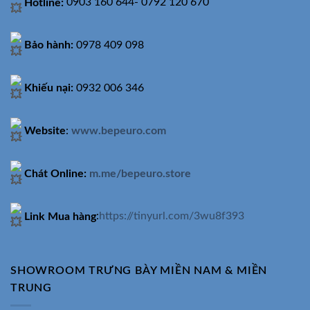
Hotline:
0903 160 644- 0792 120 670
Bảo hành:
0978 409 098
Khiếu nại:
0932 006 346
Website
:
www.bepeuro.com
Chát Online:
m.me/bepeuro.store
Link Mua hàng
:
https://tinyurl.com/3wu8f393
SHOWROOM TRƯNG BÀY MIỀN NAM & MIỀN
TRUNG