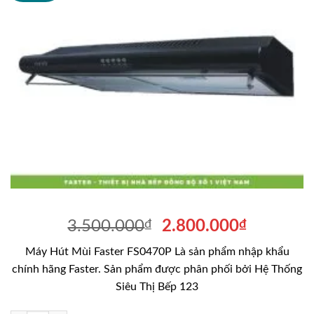
Giá
Giá
3.500.000
₫
2.800.000
₫
gốc
hiện
Máy Hút Mùi Faster FS0470P Là sản phẩm nhập khẩu
là:
tại
chính hãng Faster. Sản phẩm được phân phối bởi Hệ Thống
3.500.000₫.
là:
Siêu Thị Bếp 123
2.800.00