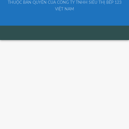
THUỘC BẢN QUYỀN CỦA CÔNG TY TNHH SIÊU THỊ BẾP 123
VIỆT NAM