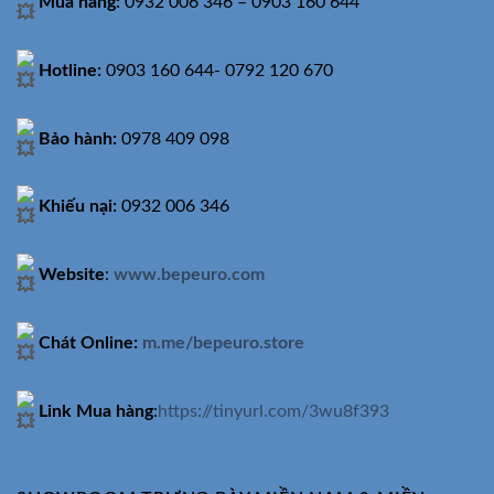
Mua hàng:
0932 006 346 – 0903 160 644
Hotline:
0903 160 644- 0792 120 670
Bảo hành:
0978 409 098
Khiếu nại:
0932 006 346
Website
:
www.bepeuro.com
Chát Online:
m.me/bepeuro.store
Link Mua hàng
:
https://tinyurl.com/3wu8f393