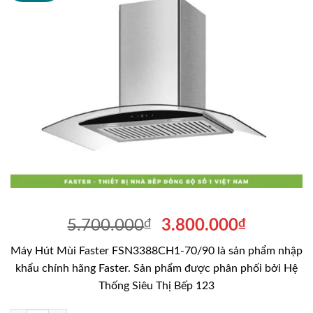
Giá
Giá
5.700.000
₫
3.800.000
₫
gốc
hiện
Máy Hút Mùi Faster FSN3388CH1-70/90 là sản phẩm nhập
là:
tại
khẩu chính hãng Faster. Sản phẩm được phân phối bởi Hệ
5.700.000₫.
là:
Thống Siêu Thị Bếp 123
3.800.00