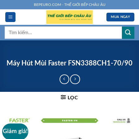
Chuyển
BEPEURO.COM - THẾ GIỚI BẾP CHÂU ÂU
đến
MUA NGAY
nội
dung
Tìm
kiếm:
Máy Hút Mùi Faster FSN3388CH1-70/90
LỌC
Giảm giá!