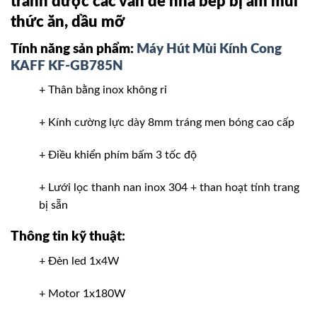
tránh được các vấn đề nhà bếp bị ám mùi
thức ăn, dầu mỡ
Tính năng sản phẩm:
Máy Hút Mùi Kính Cong
KAFF KF-GB785N
+ Thân bằng inox không rỉ
+ Kính cường lực dày 8mm tráng men bóng cao cấp
+ Điều khiển phím bấm 3 tốc độ
+ Lưới lọc thanh nan inox 304 + than hoạt tính trang
bị sẵn
Thông tin kỹ thuật:
+ Đèn led 1x4W
+ Motor 1x180W