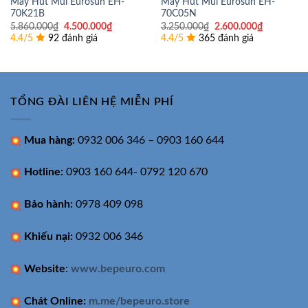
Máy Hút Mùi Eurosun EH-
Máy Hút Mùi Eurosun EH-
70K21B
70C05N
Giá
Giá
Giá
Giá
5.860.000
₫
4.500.000
₫
3.250.000
₫
2.600.000
₫
gốc
hiện
gốc
hiện
4.4/5
92 đánh giá
4.4/5
365 đánh giá
là:
tại
là:
tại
5.860.000₫.
là:
3.250.000₫.
là:
4.500.000₫.
2.600.000
TỔNG ĐÀI LIÊN HỆ MIỄN PHÍ
Mua hàng:
0932 006 346 – 0903 160 644
Hotline:
0903 160 644- 0792 120 670
Bảo hành:
0978 409 098
Khiếu nại:
0932 006 346
Website
:
www.bepeuro.com
Chát Online:
m.me/bepeuro.store