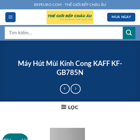
Chuyển
BEPEURO.COM - THẾ GIỚI BẾP CHÂU ÂU
đến
MUA NGAY
nội
dung
Tìm
kiếm:
Máy Hút Mùi Kính Cong KAFF KF-
GB785N
LỌC