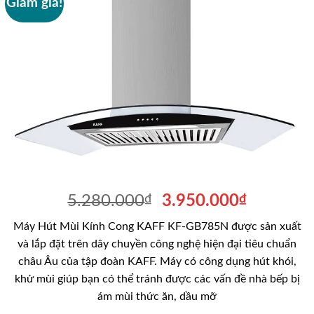
Giảm giá!
Giá
Giá
5.280.000
₫
3.950.000
₫
gốc
hiện
Máy Hút Mùi Kính Cong KAFF KF-GB785N được sản xuất
là:
tại
và lắp đặt trên dây chuyền công nghệ hiện đại tiêu chuẩn
5.280.000₫.
là:
châu Âu của tập đoàn KAFF. Máy có công dụng hút khói,
3.950.00
khử mùi giúp bạn có thể tránh được các vấn đề nhà bếp bị
ám mùi thức ăn, dầu mỡ