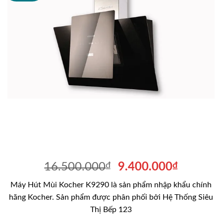
Giá
Giá
16.500.000
₫
9.400.000
₫
gốc
hiện
Máy Hút Mùi Kocher K9290 là sản phẩm nhập khẩu chính
là:
tại
hãng Kocher. Sản phẩm được phân phối bởi Hệ Thống Siêu
16.500.000₫.
là:
Thị Bếp 123
9.400.0