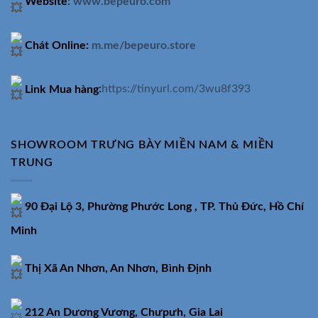
Website
:
www.bepeuro.com
Chát Online:
m.me/bepeuro.store
Link Mua hàng
:
https://tinyurl.com/3wu8f393
SHOWROOM TRƯNG BÀY MIỀN NAM & MIỀN
TRUNG
90 Đại Lộ 3, Phường Phước Long , TP. Thủ Đức, Hồ Chí
Minh
Thị Xã An Nhơn, An Nhơn, Bình Định
212 An Dương Vương, Chưpưh, Gia Lai