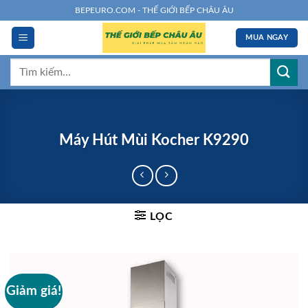
Chuyển
BEPEURO.COM - THẾ GIỚI BẾP CHÂU ÂU
đến
MUA NGAY
nội
dung
Tìm
kiếm:
Máy Hút Mùi Kocher K9290
LỌC
Giảm giá!