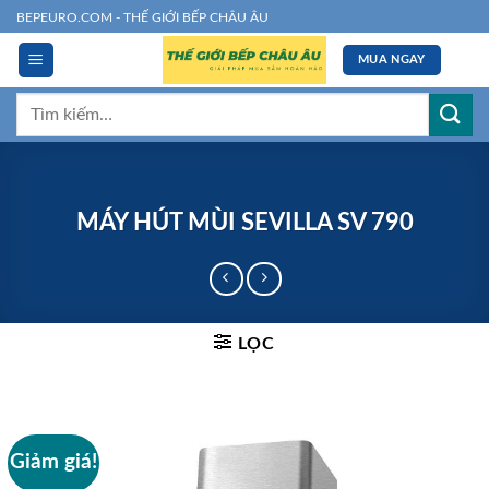
Chuyển
BEPEURO.COM - THẾ GIỚI BẾP CHÂU ÂU
đến
MUA NGAY
nội
dung
Tìm
kiếm:
MÁY HÚT MÙI SEVILLA SV 790
LỌC
Giảm giá!