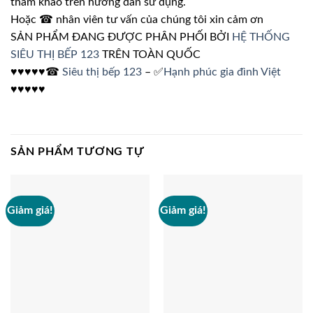
tham khảo trên hướng dẫn sử dụng.
Hoặc ☎ nhân viên tư vấn của chúng tôi xin cảm ơn
SẢN PHẨM ĐANG ĐƯỢC PHÂN PHỐI BỞI
HỆ THỐNG
SIÊU THỊ BẾP 123
TRÊN TOÀN QUỐC
♥♥♥♥♥☎
Siêu thị bếp 123
– ✅
Hạnh phúc gia đình Việt
♥♥♥♥♥
SẢN PHẨM TƯƠNG TỰ
Giảm giá!
Giảm giá!