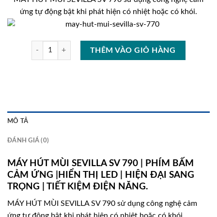
là:
tại
ứng tự động bật khi phát hiện có nhiệt hoặc có khói.
7.780.000₫.
là:
4.580.00
MÁY HÚT MÙI SEVILLA SV 790 số lượng
THÊM VÀO GIỎ HÀNG
MÔ TẢ
ĐÁNH GIÁ (0)
MÁY HÚT MÙI SEVILLA SV 790 | PHÍM BẤM
CẢM ỨNG |HIỂN THỊ LED | HIỆN ĐẠI SANG
TRỌNG | TIẾT KIỆM ĐIỆN NĂNG.
MÁY HÚT MÙI SEVILLA SV 790 sử dụng công nghệ cảm
ứng tự động bật khi phát hiện có nhiệt hoặc có khói.