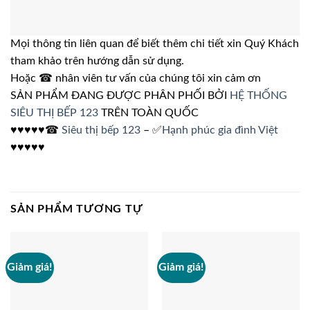
Mọi thông tin liên quan để biết thêm chi tiết xin Quý Khách
tham khảo trên hướng dẫn sử dụng.
Hoặc ☎ nhân viên tư vấn của chúng tôi xin cảm ơn
SẢN PHẨM ĐANG ĐƯỢC PHÂN PHỐI BỞI
HỆ THỐNG
SIÊU THỊ BẾP 123
TRÊN TOÀN QUỐC
♥♥♥♥♥☎
Siêu thị bếp 123
– ✅
Hạnh phúc gia đình Việt
♥♥♥♥♥
SẢN PHẨM TƯƠNG TỰ
Giảm giá!
Giảm giá!