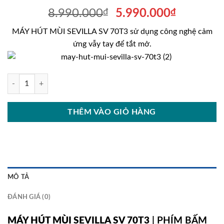
Giá
Giá
8.990.000
₫
5.990.000
₫
gốc
hiện
MÁY HÚT MÙI SEVILLA SV 70T3 sử dụng công nghệ cảm
là:
tại
ứng vẫy tay để tắt mở.
8.990.000₫.
là:
5.990.00
MÁY HÚT MÙI SEVILLA SV 70T3 số lượng
THÊM VÀO GIỎ HÀNG
MÔ TẢ
ĐÁNH GIÁ (0)
MÁY HÚT MÙI SEVILLA SV 70T3
| PHÍM BẤM