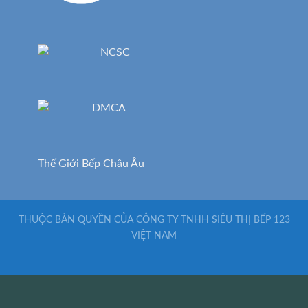
Thế Giới Bếp Châu Âu
THUỘC BẢN QUYỀN CỦA CÔNG TY TNHH SIÊU THỊ BẾP 123
VIỆT NAM