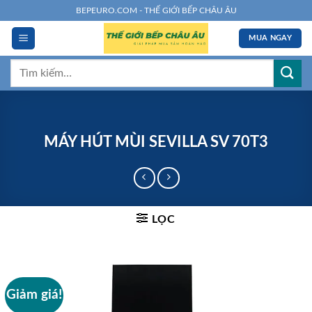
Chuyển
BEPEURO.COM - THẾ GIỚI BẾP CHÂU ÂU
đến
MUA NGAY
nội
dung
Tìm
kiếm:
MÁY HÚT MÙI SEVILLA SV 70T3
LỌC
Giảm giá!