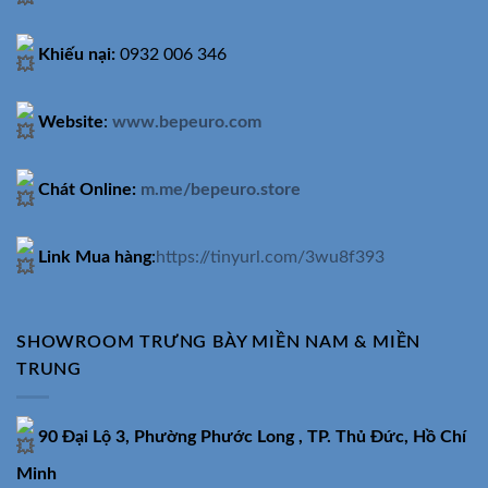
Khiếu nại:
0932 006 346
Website
:
www.bepeuro.com
Chát Online:
m.me/bepeuro.store
Link Mua hàng
:
https://tinyurl.com/3wu8f393
SHOWROOM TRƯNG BÀY MIỀN NAM & MIỀN
TRUNG
90 Đại Lộ 3, Phường Phước Long , TP. Thủ Đức, Hồ Chí
Minh