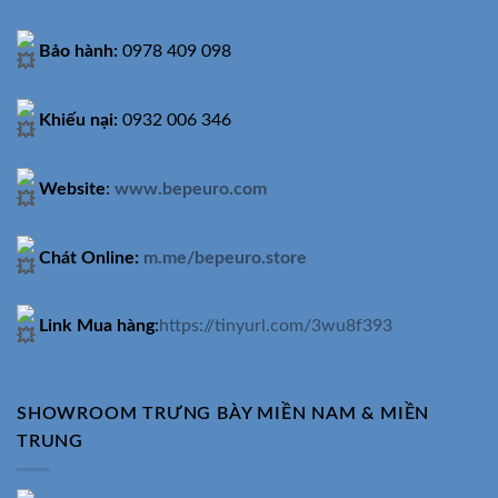
Bảo hành:
0978 409 098
Khiếu nại:
0932 006 346
Website
:
www.bepeuro.com
Chát Online:
m.me/bepeuro.store
Link Mua hàng
:
https://tinyurl.com/3wu8f393
SHOWROOM TRƯNG BÀY MIỀN NAM & MIỀN
TRUNG