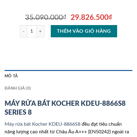
Giá
Giá
35.090.000
₫
29.826.500
₫
gốc
hiện
MÁY RỬA BÁT KOCHER KDEU-8866S8 SERIES 8 số lượng
là:
tại
THÊM VÀO GIỎ HÀNG
35.090.000₫.
là:
29.826
MÔ TẢ
ĐÁNH GIÁ (0)
MÁY RỬA BÁT KOCHER KDEU-8866S8
SERIES 8
Máy rửa bát Kocher KDEU-8866S8
đều đạt tiêu chuẩn
năng lượng cao nhất từ Châu Âu A+++ (EN50242) ngoài ra