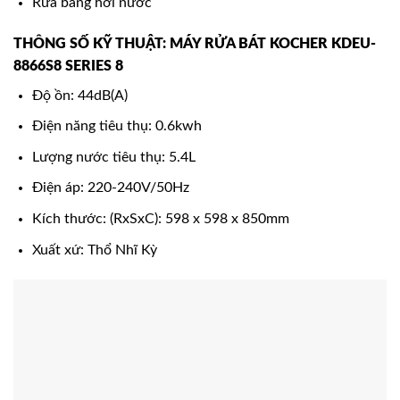
Rửa bằng hơi nước
THÔNG SỐ KỸ THUẬT: MÁY RỬA BÁT KOCHER KDEU-
8866S8 SERIES 8
Độ ồn: 44dB(A)
Điện năng tiêu thụ: 0.6kwh
Lượng nước tiêu thụ: 5.4L
Điện áp: 220-240V/50Hz
Kích thước: (RxSxC): 598 x 598 x 850mm
Xuất xứ: Thổ Nhĩ Kỳ