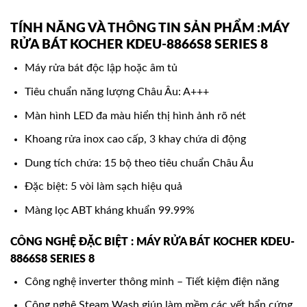
TÍNH NĂNG VÀ THÔNG TIN SẢN PHẨM :MÁY
RỬA BÁT KOCHER KDEU-8866S8 SERIES 8
Máy rửa bát độc lập hoặc âm tủ
Tiêu chuẩn năng lượng Châu Âu: A+++
Màn hình LED đa màu hiển thị hình ảnh rõ nét
Khoang rửa inox cao cấp, 3 khay chứa di động
Dung tích chứa: 15 bộ theo tiêu chuẩn Châu Âu
Đặc biệt: 5 vòi làm sạch hiệu quả
Màng lọc ABT kháng khuẩn 99.99%
CÔNG NGHỆ ĐẶC BIỆT : MÁY RỬA BÁT KOCHER KDEU-
8866S8 SERIES 8
Công nghệ inverter thông minh – Tiết kiệm điện năng
Công nghệ Steam Wash giúp làm mềm các vết bẩn cứng