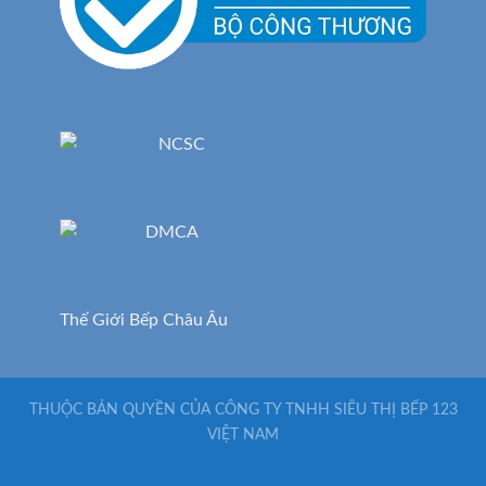
Thế Giới Bếp Châu Âu
THUỘC BẢN QUYỀN CỦA CÔNG TY TNHH SIÊU THỊ BẾP 123
VIỆT NAM