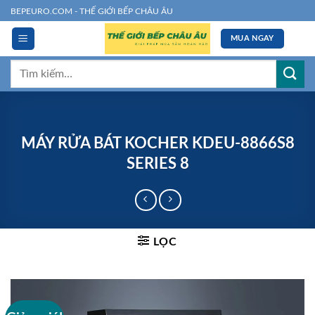
Chuyển
BEPEURO.COM - THẾ GIỚI BẾP CHÂU ÂU
đến
MUA NGAY
nội
dung
Tìm
kiếm:
MÁY RỬA BÁT KOCHER KDEU-8866S8
SERIES 8
LỌC