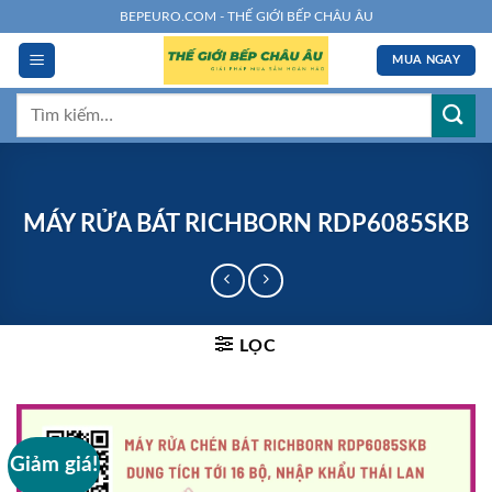
Chuyển
BEPEURO.COM - THẾ GIỚI BẾP CHÂU ÂU
đến
MUA NGAY
nội
dung
Tìm
kiếm:
MÁY RỬA BÁT RICHBORN RDP6085SKB
LỌC
Giảm giá!