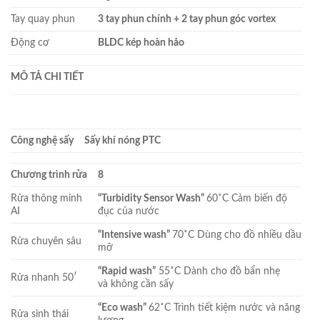
Tay quay phun
3 tay phun chính + 2 tay phun góc vortex
Động cơ
BLDC kép hoàn hảo
MÔ TẢ CHI TIẾT
Công nghệ sấy
Sấy khí nóng PTC
Chương trình rửa 8
Rửa thông minh
“Turbidity Sensor Wash”
60˚C Cảm biến độ
AI
đục của nước
“Intensive wash”
70˚C Dùng cho đồ nhiều dầu
Rửa chuyên sâu
mỡ
“Rapid wash”
55˚C Dành cho đồ bẩn nhẹ
Rửa nhanh 50′
và không cần sấy
“Eco wash”
62˚C Trình tiết kiệm nước và năng
Rửa sinh thái