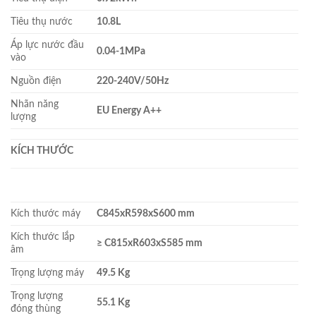
Tiêu thụ nước
10.8L
Áp lực nước đầu
0.04-1MPa
vào
Nguồn điện
220-240V/50Hz
Nhãn năng
EU Energy A++
lượng
KÍCH THƯỚC
Kích thước máy
C845xR598xS600 mm
Kích thước lắp
≥ C815xR603xS585 mm
âm
Trọng lượng máy
49.5 Kg
Trọng lượng
55.1 Kg
đóng thùng