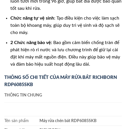
luôn tươi mới trong 96 giờ, giúp bát đĩa được bảo quản
tốt sau khi rửa.
Chức năng tự vệ sinh
: Tạo điều kiện cho việc làm sạch
toàn bộ khoang máy, giúp duy trì vệ sinh và độ sạch sẽ
cho máy.
2 Chức năng bảo vệ:
Bao gồm cảm biến chống tràn để
phát hiện rò rỉ nước và lưu chương trình để giữ lại cài
đặt khi máy mất nguồn điện. Điều này giúp bảo vệ máy
và đảm bảo hiệu suất hoạt động lâu dài.
THÔNG SỐ CHI TIẾT CỦA MÁY RỬA BÁT RICHBORN
RDP6085SKB
THÔNG TIN CHUNG
Tên sản phẩm
Máy rửa chén bát RDP6085SKB