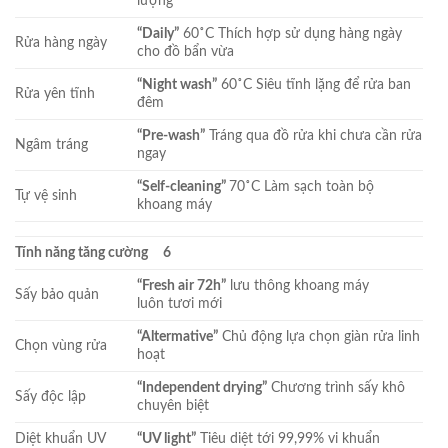
lượng
“Daily”
60˚C Thích hợp sử dụng hàng ngày
Rửa hàng ngày
cho đồ bẩn vừa
“Night wash”
60˚C Siêu tĩnh lặng để rửa ban
Rửa yên tĩnh
đêm
“Pre-wash”
Tráng qua đồ rửa khi chưa cần rửa
Ngâm tráng
ngay
“Self-cleaning”
70˚C Làm sạch toàn bộ
Tự vệ sinh
khoang máy
Tính năng tăng cường
6
“Fresh air 72h”
lưu thông khoang máy
Sấy bảo quản
luôn tươi mới
“Altermative”
Chủ động lựa chọn giàn rửa linh
Chọn vùng rửa
hoạt
“Independent drying”
Chương trình sấy khô
Sấy độc lập
chuyên biệt
Diệt khuẩn UV
“UV light”
Tiêu diệt tới 99,99% vi khuẩn