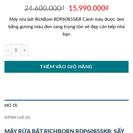
Giá
Giá
24.600.000
₫
15.990.000
₫
gốc
hiện
Máy rửa bát
RichBorn RDP6085SKB
Cánh máy được làm
là:
tại
bằng gương màu đen sang trọng tôn vẻ đẹp căn bếp nhà
24.600.000₫.
là:
bạn
15.990
MÁY RỬA BÁT RICHBORN RDP6085SKB số lượng
THÊM VÀO GIỎ HÀNG
MÔ TẢ
ĐÁNH GIÁ (0)
MÁY RỬA BÁT RICHBORN RDP6085SKB: SẤY