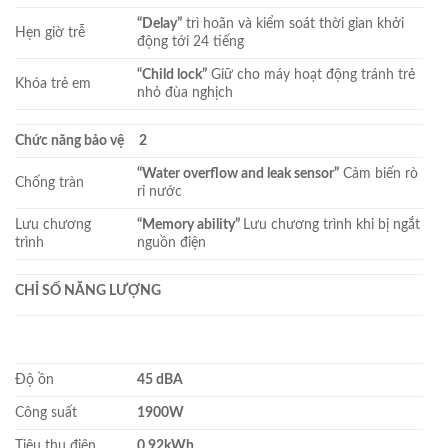
“Delay”
trì hoãn và kiểm soát thời gian khởi
Hẹn giờ trễ
động tới 24 tiếng
“Child lock”
Giữ cho máy hoạt động tránh trẻ
Khóa trẻ em
nhỏ đùa nghịch
Chức năng bảo vệ
2
“Water overflow and leak sensor”
Cảm biến rò
Chống tràn
rỉ nước
Lưu chương
“Memory ability”
Lưu chương trình khi bị ngắt
trình
nguồn điện
CHỈ SỐ NĂNG LƯỢNG
Độ ồn
45 dBA
Công suất
1900W
Tiêu thụ điện
0.92kWh