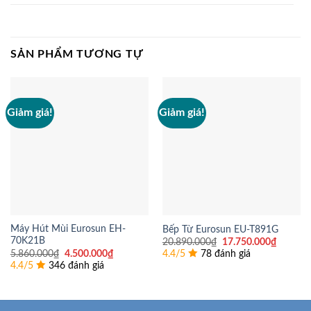
SẢN PHẨM TƯƠNG TỰ
Giảm giá!
Giảm giá!
Máy Hút Mùi Eurosun EH-
Bếp Từ Eurosun EU-T891G
70K21B
Giá
Giá
20.890.000
₫
17.750.000
₫
gốc
hiện
Giá
Giá
5.860.000
₫
4.500.000
₫
4.4/5
78 đánh giá
là:
tại
gốc
hiện
4.4/5
346 đánh giá
20.890.000₫.
là:
là:
tại
17.750.
5.860.000₫.
là:
4.500.000₫.