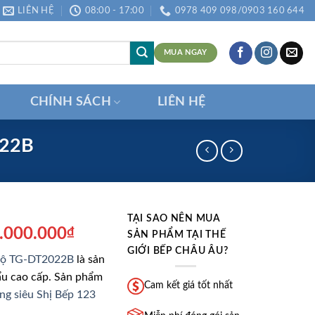
LIÊN HỆ
08:00 - 17:00
0978 409 098/0903 160 644
MUA NGAY
CHÍNH SÁCH
LIÊN HỆ
022B
TẠI SAO NÊN MUA
iá
Giá
.000.000
₫
SẢN PHẨM TẠI THẾ
ốc
hiện
GIỚI BẾP CHÂU ÂU?
 Bộ TG-DT2022B
là sản
:
tại
u cao cấp. Sản phẩm
3.590.000₫.
là:
Cam kết giá tốt nhất
ng siêu Shị Bếp 123
8.000.000₫.