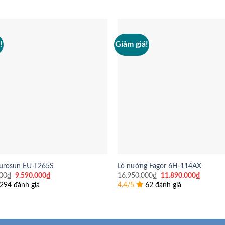
!
Giảm giá!
Eurosun EU-T265S
Lò nướng Fagor 6H-114AX
Giá
Giá
Giá
Giá
00
₫
9.590.000
₫
16.950.000
₫
11.890.000
₫
gốc
hiện
gốc
hiện
294 đánh giá
4.4/5
62 đánh giá
là:
tại
là:
tại
12.000.000₫.
là:
16.950.000₫.
là:
9.590.000₫.
11.890.