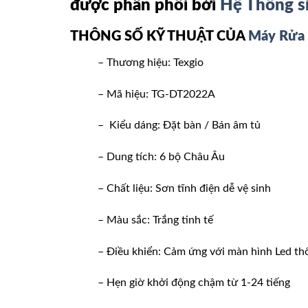
được phân phối bởi
Hệ Thống s
THÔNG SỐ KỸ THUẬT CỦA
Máy Rửa 
– Thương hiệu: Texgio
– Mã hiệu: TG-DT2022A
– Kiểu dáng: Đặt bàn / Bán âm tủ
– Dung tích: 6 bộ Châu Âu
– Chất liệu: Sơn tĩnh điện dễ vệ sinh
– Màu sắc: Trắng tinh tế
– Điều khiển: Cảm ứng với màn hình Led t
– Hẹn giờ khởi động chậm từ 1-24 tiếng