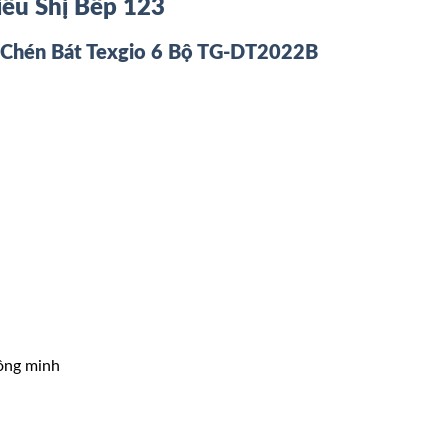
iêu Shị Bếp 123
Chén Bát Texgio 6 Bộ TG-DT2022B
hông minh