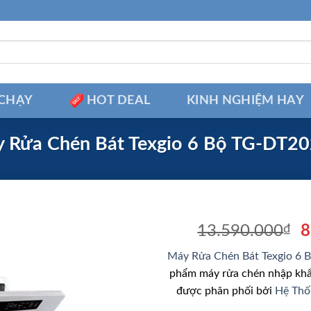
CHẠY
HOT DEAL
KINH NGHIỆM HAY
 Rửa Chén Bát Texgio 6 Bộ TG-DT2
G
13.590.000
₫
8
g
Máy Rửa Chén Bát Texgio 6
là
phẩm máy rửa chén nhập khẩ
1
được phân phối bởi
Hệ Thố