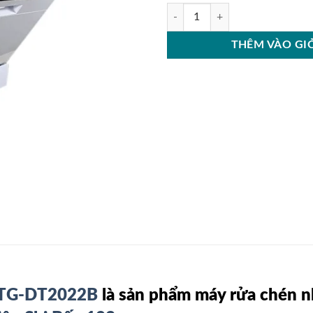
Máy Rửa Chén Bát Texgio 6 Bộ T
THÊM VÀO GI
ộ TG-DT2022B
là sản phẩm máy rửa chén n