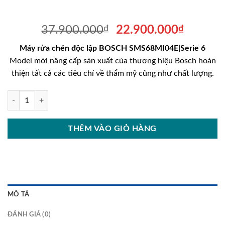
Giá
Giá
37.900.000
₫
22.900.000
₫
gốc
hiện
Máy rửa chén độc lập BOSCH SMS68MI04E|Serie 6
là:
tại
Model mới nâng cấp sản xuất của thương hiệu Bosch hoàn
37.900.000₫.
là:
thiện tất cả các tiêu chí về thẩm mỹ cũng như chất lượng.
22.900
Máy rửa chén độc lập BOSCH SMS68MI04E|Serie 6 số lượng
THÊM VÀO GIỎ HÀNG
MÔ TẢ
ĐÁNH GIÁ (0)