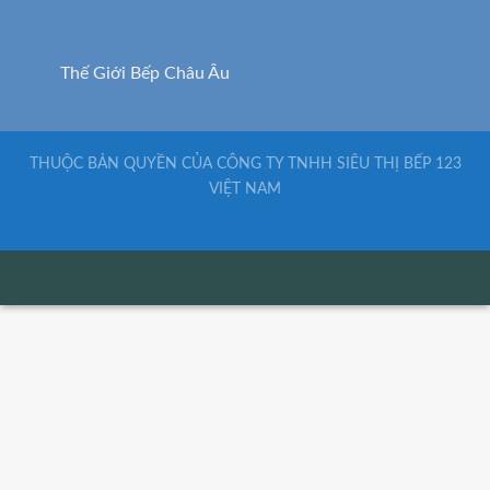
THUỘC BẢN QUYỀN CỦA CÔNG TY TNHH SIÊU THỊ BẾP 123
VIỆT NAM