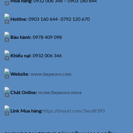
Mua hàng:
0932 006 346 – 0903 160 644
Hotline:
0903 160 644- 0792 120 670
Bảo hành:
0978 409 098
Khiếu nại:
0932 006 346
Website
:
www.bepeuro.com
Chát Online:
m.me/bepeuro.store
Link Mua hàng
:
https://tinyurl.com/3wu8f393