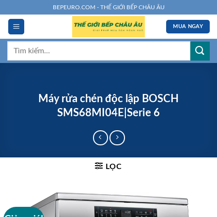
Chuyển
BEPEURO.COM - THẾ GIỚI BẾP CHÂU ÂU
đến
MUA NGAY
nội
dung
Tìm
kiếm:
Máy rửa chén độc lập BOSCH
SMS68MI04E|Serie 6
LỌC