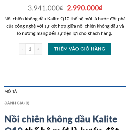
Giá
Giá
3.941.000
₫
2.990.000
₫
gốc
hiện
Nồi chiên không dầu Kalite Q10 thế hệ mới là bước đột phá
là:
tại
của công nghệ với sự kết hợp giữa nồi chiên không dầu và
3.941.000₫.
là:
lò nướng mang đến sự tiện lợi cho khách hàng.
2.990.00
Nồi chiên không dầu Kalite Q10 số lượng
THÊM VÀO GIỎ HÀNG
MÔ TẢ
ĐÁNH GIÁ (0)
Nồi chiên không dầu Kalite