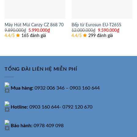
Máy Hút Mùi Canzy CZ 868 70
Bếp từ Eurosun EU-T265S
Giá
Giá
Giá
Giá
9.890.000
₫
5.990.000
₫
12.000.000
₫
9.590.000
₫
gốc
hiện
gốc
hiện
4.4/5
165 đánh giá
4.4/5
299 đánh giá
là:
tại
là:
tại
9.890.000₫.
là:
12.000.000₫.
là:
5.990.000₫.
9.590.00
TỔNG ĐÀI LIÊN HỆ MIỄN PHÍ
Mua hàng:
0932 006 346 – 0903 160 644
Hotline:
0903 160 644- 0792 120 670
Bảo hành:
0978 409 098