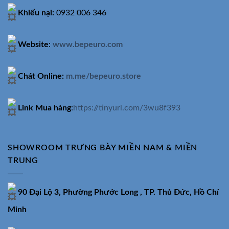
Khiếu nại:
0932 006 346
Website
:
www.bepeuro.com
Chát Online:
m.me/bepeuro.store
Link Mua hàng
:
https://tinyurl.com/3wu8f393
SHOWROOM TRƯNG BÀY MIỀN NAM & MIỀN
TRUNG
90 Đại Lộ 3, Phường Phước Long , TP. Thủ Đức, Hồ Chí
Minh