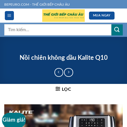
Chuyển
BEPEURO.COM - THẾ GIỚI BẾP CHÂU ÂU
đến
MUA NGAY
nội
dung
Tìm
kiếm:
Nồi chiên không dầu Kalite Q10
LỌC
Giảm giá!