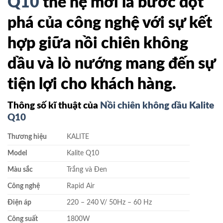
Q10
thế hệ mới là bước đột
phá của công nghệ với sự kết
hợp giữa nồi chiên không
dầu và lò nướng mang đến sự
tiện lợi cho khách hàng.
Thông số kĩ thuật của
Nồi chiên không dầu Kalite
Q10
Thương hiệu
KALITE
Model
Kalite Q10
Màu sắc
Trắng và Đen
Công nghệ
Rapid Air
Điện áp
220 – 240 V/ 50Hz – 60 Hz
Công suất
1800W