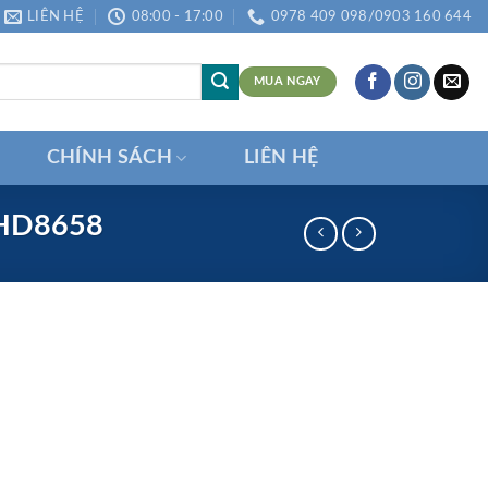
LIÊN HỆ
08:00 - 17:00
0978 409 098/0903 160 644
MUA NGAY
CHÍNH SÁCH
LIÊN HỆ
HD8658