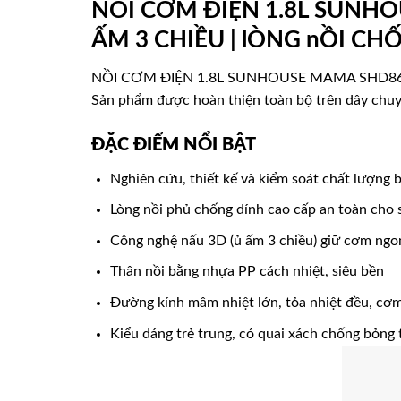
NỒI CƠM ĐIỆN 1.8L SUNHO
ẤM 3 CHIỀU | lÒNG nỒI CHỐ
NỒI CƠM ĐIỆN 1.8L SUNHOUSE MAMA SHD8658 là t
Sản phẩm được hoàn thiện toàn bộ trên dây chu
ĐẶC ĐIỂM NỔI BẬT
Nghiên cứu, thiết kế và kiểm soát chất lượng
Lòng nồi phủ chống dính cao cấp an toàn cho 
Công nghệ nấu 3D (ủ ấm 3 chiều) giữ cơm ngo
Thân nồi bằng nhựa PP cách nhiệt, siêu bền
Đường kính mâm nhiệt lớn, tỏa nhiệt đều, cơ
Kiểu dáng trẻ trung, có quai xách chống bỏng 