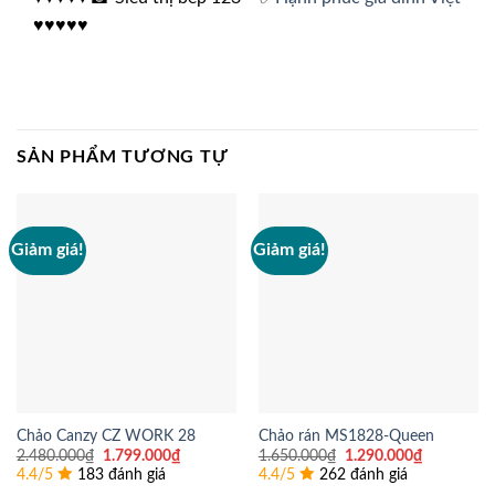
♥♥♥♥♥
SẢN PHẨM TƯƠNG TỰ
Giảm giá!
Giảm giá!
Chảo Canzy CZ WORK 28
Chảo rán MS1828-Queen
Giá
Giá
Giá
Giá
2.480.000
₫
1.799.000
₫
1.650.000
₫
1.290.000
₫
gốc
hiện
gốc
hiện
4.4/5
183 đánh giá
4.4/5
262 đánh giá
là:
tại
là:
tại