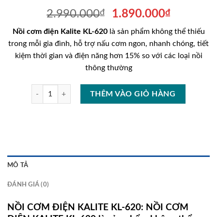
Giá
Giá
2.990.000
₫
1.890.000
₫
gốc
hiện
Nồi cơm điện Kalite KL-620
là sản phẩm không thể thiếu
là:
tại
trong mỗi gia đình, hỗ trợ nấu cơm ngon, nhanh chóng, tiết
2.990.000₫.
là:
kiệm thời gian và điện năng hơn 15% so với các loại nồi
1.890.00
thông thường
NỒI CƠM ĐIỆN KALITE KL-620 số lượng
THÊM VÀO GIỎ HÀNG
MÔ TẢ
ĐÁNH GIÁ (0)
NỒI CƠM ĐIỆN KALITE KL-620: NỒI CƠM