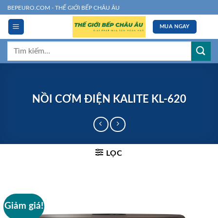
Chuyển
BEPEURO.COM - THẾ GIỚI BẾP CHÂU ÂU
đến
MUA NGAY
nội
dung
Tìm
kiếm:
NỒI CƠM ĐIỆN KALITE KL-620
LỌC
Giảm giá!