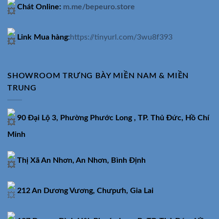
Chát Online:
m.me/bepeuro.store
Link Mua hàng
:
https://tinyurl.com/3wu8f393
SHOWROOM TRƯNG BÀY MIỀN NAM & MIỀN
TRUNG
90 Đại Lộ 3, Phường Phước Long , TP. Thủ Đức, Hồ Chí
Minh
Thị Xã An Nhơn, An Nhơn, Bình Định
212 An Dương Vương, Chưpưh, Gia Lai