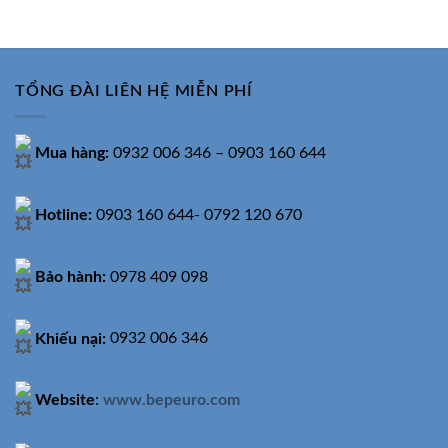
2.480.000₫.
là:
1.650.000₫.
là:
1.799.000₫.
1.290.000
TỔNG ĐÀI LIÊN HỆ MIỄN PHÍ
Mua hàng:
0932 006 346 – 0903 160 644
Hotline:
0903 160 644- 0792 120 670
Bảo hành:
0978 409 098
Khiếu nại:
0932 006 346
Website
:
www.bepeuro.com