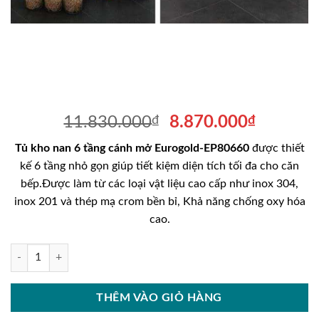
Giá
Giá
11.830.000
₫
8.870.000
₫
gốc
hiện
Tủ kho nan 6 tầng cánh mở Eurogold-EP80660
được thiết
là:
tại
kế 6 tầng nhỏ gọn giúp tiết kiệm diện tích tối đa cho căn
11.830.000₫.
là:
bếp.Được làm từ các loại vật liệu cao cấp như inox 304,
8.870.0
inox 201 và thép mạ crom bền bỉ, Khả năng chống oxy hóa
cao.
Tủ kho nan 6 tầng cánh mở Eurogold-EP80660 số lượng
THÊM VÀO GIỎ HÀNG