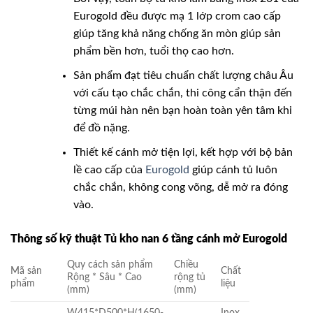
Eurogold đều được mạ 1 lớp crom cao cấp
giúp tăng khả năng chống ăn mòn giúp sản
phẩm bền hơn, tuổi thọ cao hơn.
Sản phẩm đạt tiêu chuẩn chất lượng châu Âu
với cấu tạo chắc chắn, thi công cẩn thận đến
từng múi hàn nên bạn hoàn toàn yên tâm khi
để đồ nặng.
Thiết kế cánh mở tiện lợi, kết hợp với bộ bản
lề cao cấp của
Eurogold
giúp cánh tủ luôn
chắc chắn, không cong võng, dễ mở ra đóng
vào.
Thông số kỹ thuật Tủ kho nan 6 tầng cánh mở Eurogold
Quy cách sản phẩm
Chiều
Mã sản
Chất
Rộng * Sâu * Cao
rộng tủ
phẩm
liệu
(mm)
(mm)
W415*D500*H(1650-
Inox