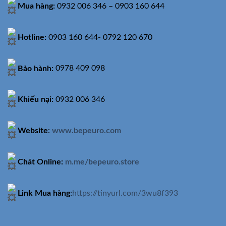
Mua hàng:
0932 006 346 – 0903 160 644
Hotline:
0903 160 644- 0792 120 670
Bảo hành:
0978 409 098
Khiếu nại:
0932 006 346
Website
:
www.bepeuro.com
Chát Online:
m.me/bepeuro.store
Link Mua hàng
:
https://tinyurl.com/3wu8f393