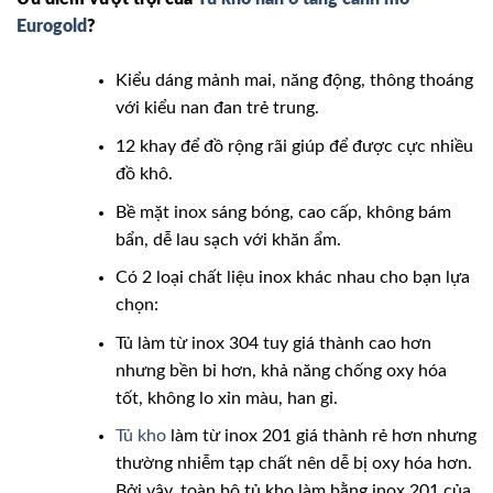
Eurogold
?
Kiểu dáng mảnh mai, năng động, thông thoáng
với kiểu nan đan trẻ trung.
12 khay để đồ rộng rãi giúp để được cực nhiều
đồ khô.
Bề mặt inox sáng bóng, cao cấp, không bám
bẩn, dễ lau sạch với khăn ẩm.
Có 2 loại chất liệu inox khác nhau cho bạn lựa
chọn:
Tủ làm từ inox 304 tuy giá thành cao hơn
nhưng bền bỉ hơn, khả năng chống oxy hóa
tốt, không lo xỉn màu, han gỉ.
Tủ kho
làm từ inox 201 giá thành rẻ hơn nhưng
thường nhiễm tạp chất nên dễ bị oxy hóa hơn.
Bởi vậy, toàn bộ tủ kho làm bằng inox 201 của