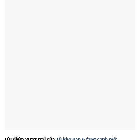
Ưu điểm vượt trội của
Tủ kho nan 6 tầng cánh mở