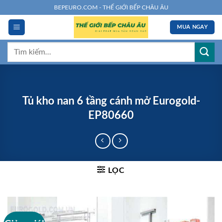
Chuyển
BEPEURO.COM - THẾ GIỚI BẾP CHÂU ÂU
đến
MUA NGAY
nội
dung
Tìm
kiếm:
Tủ kho nan 6 tầng cánh mở Eurogold-
EP80660
LỌC