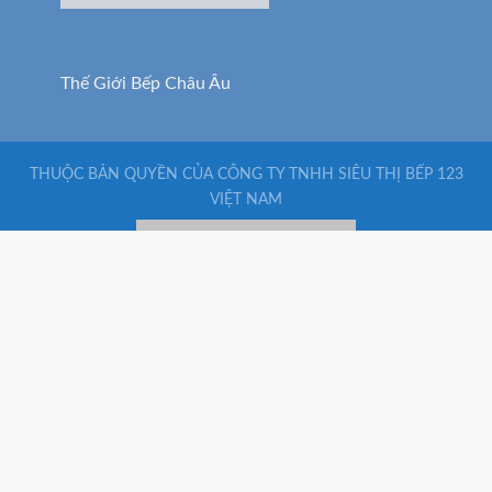
THUỘC BẢN QUYỀN CỦA CÔNG TY TNHH SIÊU THỊ BẾP 123
VIỆT NAM