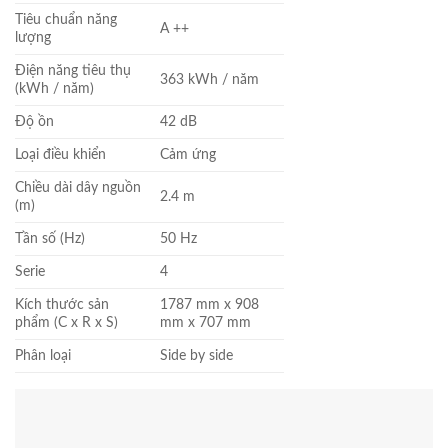
Tiêu chuẩn năng
A ++
lượng
Điện năng tiêu thụ
363 kWh / năm
(kWh / năm)
Độ ồn
42 dB
Loại điều khiển
Cảm ứng
Chiều dài dây nguồn
2.4 m
(m)
Tần số (Hz)
50 Hz
Serie
4
Kích thước sản
1787 mm x 908
phẩm (C x R x S)
mm x 707 mm
Phân loại
Side by side