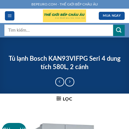
Chuyển
BEPEURO.COM - THẾ GIỚI BẾP CHÂU ÂU
đến
MUA NGAY
nội
dung
Tìm
kiếm:
Tủ lạnh Bosch KAN93VIFPG Seri 4 dung
tích 580L, 2 cánh
LỌC