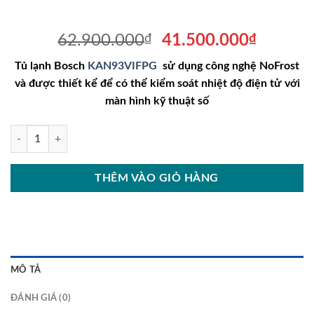
Giá
Giá
62.900.000
₫
41.500.000
₫
gốc
hiện
Tủ lạnh Bosch
KAN93VIFPG
sử dụng công nghệ NoFrost
là:
tại
và được thiết kể để có thể kiểm soát nhiệt độ điện tử với
62.900.000₫.
là:
màn hình kỹ thuật số
41.500
Tủ lạnh Bosch KAN93VIFPG Seri 4 dung tích 580L, 2 cánh số lượng
THÊM VÀO GIỎ HÀNG
MÔ TẢ
ĐÁNH GIÁ (0)