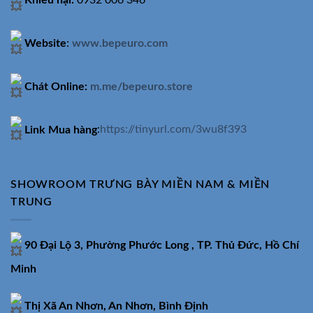
Khiếu nại:
0932 006 346
Website
:
www.bepeuro.com
Chát Online:
m.me/bepeuro.store
Link Mua hàng
:
https://tinyurl.com/3wu8f393
SHOWROOM TRƯNG BÀY MIỀN NAM & MIỀN
TRUNG
90 Đại Lộ 3, Phường Phước Long , TP. Thủ Đức, Hồ Chí
Minh
Thị Xã An Nhơn, An Nhơn, Bình Định