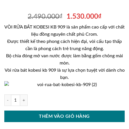
Giá
Giá
2.490.000
₫
1.530.000
₫
gốc
hiện
VÒI RỬA BÁT KOBESI KB 909 là sản phẩm cao cấp với chất
là:
tại
liệu đồng nguyên chất phủ Crom.
2.490.000₫.
là:
Được thiết kế theo phong cách hiện đại, vòi cấu tạo thấp
1.530.00
cần là phong cách trẻ trung năng động.
Bộ chia đóng mở van nước được làm bằng gốm chông mài
mòn.
Vòi rửa bát kobesi kb 909 là sự lựa chọn tuyệt vời dành cho
bạn.
VÒI RỬA BÁT KOBESI KB 909 số lượng
THÊM VÀO GIỎ HÀNG