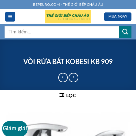
Chuyển
BEPEURO.COM - THẾ GIỚI BẾP CHÂU ÂU
đến
MUA NGAY
nội
dung
Tìm
kiếm:
VÒI RỬA BÁT KOBESI KB 909
LỌC
Giảm giá!