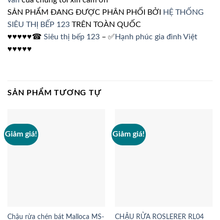
vấn
của chúng tôi xin cảm ơn
SẢN PHẨM ĐANG ĐƯỢC PHÂN PHỐI BỞI
HỆ THỐNG
SIÊU THỊ BẾP 123
TRÊN TOÀN QUỐC
♥♥♥♥♥☎
Siêu thị bếp 123
– ✅
Hạnh phúc gia đình Việt
♥♥♥♥♥
SẢN PHẨM TƯƠNG TỰ
Giảm giá!
Giảm giá!
Chậu rửa chén bát Malloca MS-
CHẬU RỬA ROSLERER RL04