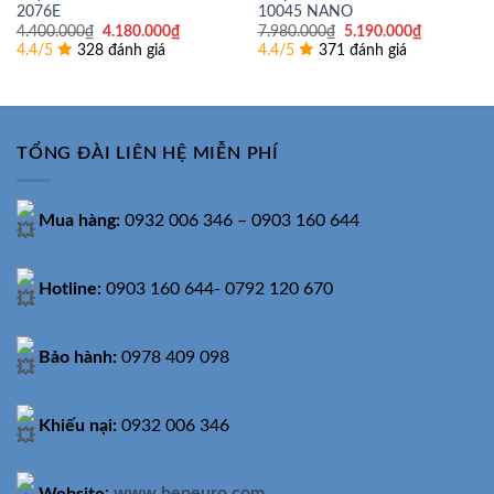
2076E
10045 NANO
Giá
Giá
Giá
Giá
4.400.000
₫
4.180.000
₫
7.980.000
₫
5.190.000
₫
gốc
hiện
gốc
hiện
4.4/5
328 đánh giá
4.4/5
371 đánh giá
là:
tại
là:
tại
4.400.000₫.
là:
7.980.000₫.
là:
4.180.000₫.
5.190.000
TỔNG ĐÀI LIÊN HỆ MIỄN PHÍ
Mua hàng:
0932 006 346 – 0903 160 644
Hotline:
0903 160 644- 0792 120 670
Bảo hành:
0978 409 098
Khiếu nại:
0932 006 346
Website
:
www.bepeuro.com