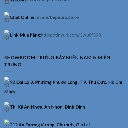
Chát Online:
m.me/bepeuro.store
Link Mua hàng
:
https://tinyurl.com/3wu8f393
SHOWROOM TRƯNG BÀY MIỀN NAM & MIỀN
TRUNG
90 Đại Lộ 3, Phường Phước Long , TP. Thủ Đức, Hồ Chí
Minh
Thị Xã An Nhơn, An Nhơn, Bình Định
212 An Dương Vương, Chưpưh, Gia Lai