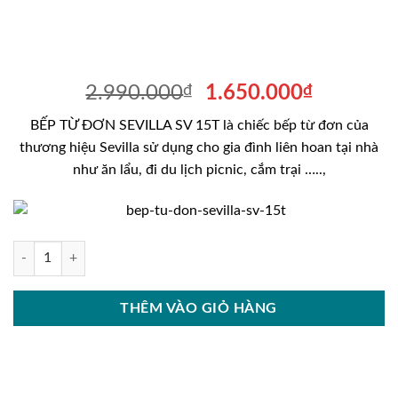
Giá
Giá
2.990.000
₫
1.650.000
₫
gốc
hiện
BẾP TỪ ĐƠN SEVILLA SV 15T là chiếc bếp từ đơn của
là:
tại
thương hiệu Sevilla sử dụng cho gia đình liên hoan tại nhà
2.990.000₫.
là:
như ăn lẩu, đi du lịch picnic, cắm trại …..,
1.650.00
BẾP TỪ ĐƠN SEVILLA SV 15T số lượng
THÊM VÀO GIỎ HÀNG