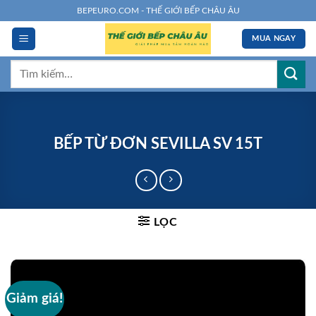
Chuyển
BEPEURO.COM - THẾ GIỚI BẾP CHÂU ÂU
đến
MUA NGAY
nội
dung
Tìm
kiếm:
BẾP TỪ ĐƠN SEVILLA SV 15T
LỌC
Giảm giá!