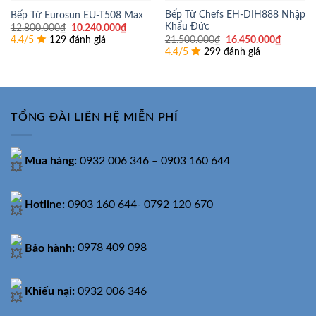
Bếp Từ Chefs EH-DIH888 Nhập
Bếp Từ Eurosun EU-T508 Max
Khẩu Đức
Giá
Giá
12.800.000
₫
10.240.000
₫
gốc
hiện
Giá
Giá
21.500.000
₫
16.450.000
₫
4.4/5
129 đánh giá
là:
tại
gốc
hiện
4.4/5
299 đánh giá
12.800.000₫.
là:
là:
tại
10.240.000₫.
21.500.000₫.
là:
16.450.
TỔNG ĐÀI LIÊN HỆ MIỄN PHÍ
Mua hàng:
0932 006 346 – 0903 160 644
Hotline:
0903 160 644- 0792 120 670
Bảo hành:
0978 409 098
Khiếu nại:
0932 006 346