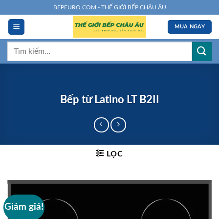
Chuyển
BEPEURO.COM - THẾ GIỚI BẾP CHÂU ÂU
đến
MUA NGAY
nội
dung
Tìm
kiếm:
Bếp từ Latino LT B2II
LỌC
Giảm giá!