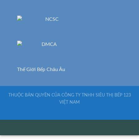
Thế Giới Bếp Châu Âu
THUỘC BẢN QUYỀN CỦA CÔNG TY TNHH SIÊU THỊ BẾP 123
VIỆT NAM