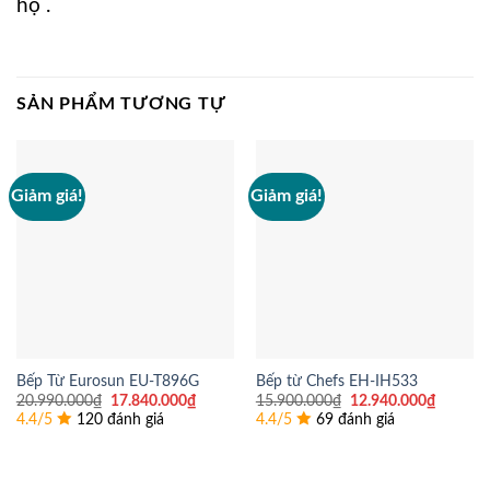
hộ .
SẢN PHẨM TƯƠNG TỰ
Giảm giá!
Giảm giá!
Bếp Từ Eurosun EU-T896G
Bếp từ Chefs EH-IH533
Giá
Giá
Giá
Giá
20.990.000
₫
17.840.000
₫
15.900.000
₫
12.940.000
₫
gốc
hiện
gốc
hiện
4.4/5
120 đánh giá
4.4/5
69 đánh giá
là:
tại
là:
tại
20.990.000₫.
là:
15.900.000₫.
là:
17.840.000₫.
12.940.