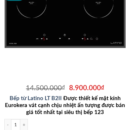
Giá
Giá
14.500.000
₫
8.900.000
₫
gốc
hiện
Bếp từ Latino LT B2II
Được thiết kế mặt kính
là:
tại
Eurokera vát cạnh chịu nhiệt ấn tượng được bán
14.500.000₫.
là:
giá tốt nhất tại siêu thị bếp 123
8.900.0
Bếp từ Latino LT B2II số lượng