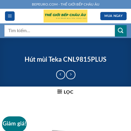
Chuyển
BEPEURO.COM - THẾ GIỚI BẾP CHÂU ÂU
đến
MUA NGAY
nội
dung
Tìm
kiếm:
Hút mùi Teka CNL9815PLUS
LỌC
Giảm giá!