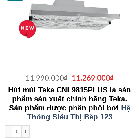
Giá
Giá
11.990.000
₫
11.269.000
₫
gốc
hiện
Hút mùi Teka CNL9815PLUS là sản
là:
tại
phẩm sản xuất chính hãng Teka.
11.990.000₫.
là:
Sản phẩm được phân phối bởi
Hệ
11.269
Thống Siêu Thị Bếp 123
Hút mùi Teka CNL9815PLUS số lượng