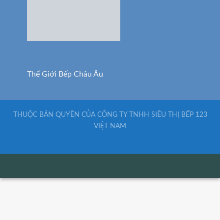
Thế Giới Bếp Châu Âu
THUỘC BẢN QUYỀN CỦA CÔNG TY TNHH SIÊU THỊ BẾP 123
VIỆT NAM