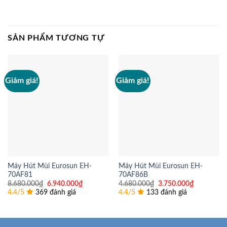
SẢN PHẨM TƯƠNG TỰ
Giảm giá!
Giảm giá!
Máy Hút Mùi Eurosun EH-
Máy Hút Mùi Eurosun EH-
70AF81
70AF86B
Giá
Giá
Giá
Giá
8.680.000
₫
6.940.000
₫
4.680.000
₫
3.750.000
₫
gốc
hiện
gốc
hiện
4.4/5
369 đánh giá
4.4/5
133 đánh giá
là:
tại
là:
tại
8.680.000₫.
là:
4.680.000₫.
là:
6.940.000₫.
3.750.000