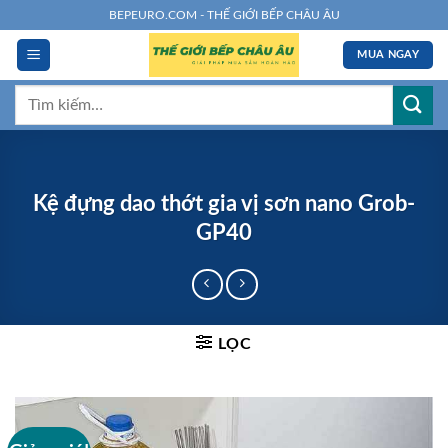
Chuyển
BEPEURO.COM - THẾ GIỚI BẾP CHÂU ÂU
đến
MUA NGAY
nội
dung
Tìm
kiếm:
Kệ đựng dao thớt gia vị sơn nano Grob-
GP40
LỌC