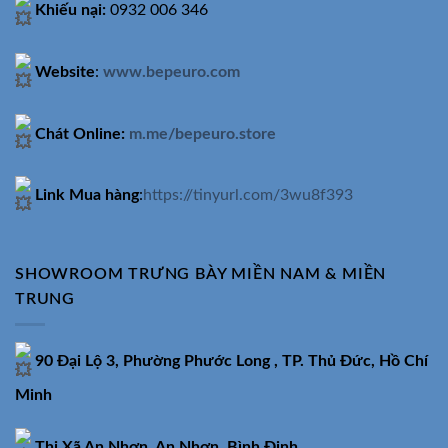
Khiếu nại:
0932 006 346
Website
:
www.bepeuro.com
Chát Online:
m.me/bepeuro.store
Link Mua hàng
:
https://tinyurl.com/3wu8f393
SHOWROOM TRƯNG BÀY MIỀN NAM & MIỀN
TRUNG
90 Đại Lộ 3, Phường Phước Long , TP. Thủ Đức, Hồ Chí
Minh
Thị Xã An Nhơn, An Nhơn, Bình Định