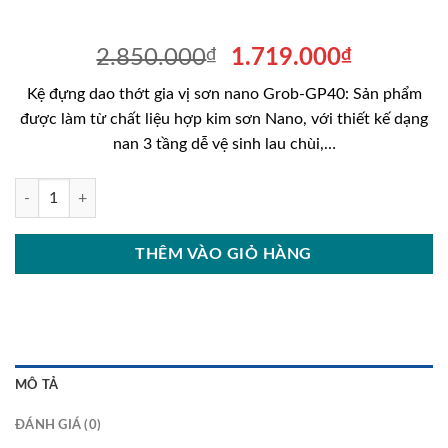
Giá
Giá
2.850.000
₫
1.719.000
₫
gốc
hiện
Kệ đựng dao thớt gia vị sơn nano Grob-GP40: Sản phẩm
là:
tại
được làm từ chất liệu hợp kim sơn Nano, với thiết kế dạng
2.850.000₫.
là:
nan 3 tầng dễ vệ sinh lau chùi,…
1.719.00
Kệ đựng dao thớt gia vị sơn nano Grob-GP40 số lượng
THÊM VÀO GIỎ HÀNG
MÔ TẢ
ĐÁNH GIÁ (0)