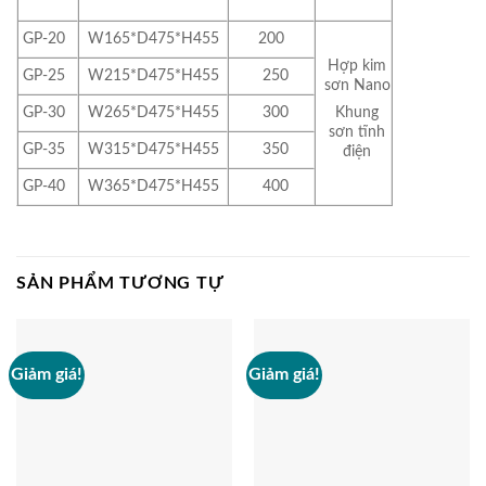
GP-20
W165*D475*H455
200
Hợp kim
GP-25
W215*D475*H455
250
sơn Nano
GP-30
W265*D475*H455
300
Khung
sơn tĩnh
GP-35
W315*D475*H455
350
điện
GP-40
W365*D475*H455
400
SẢN PHẨM TƯƠNG TỰ
Giảm giá!
Giảm giá!