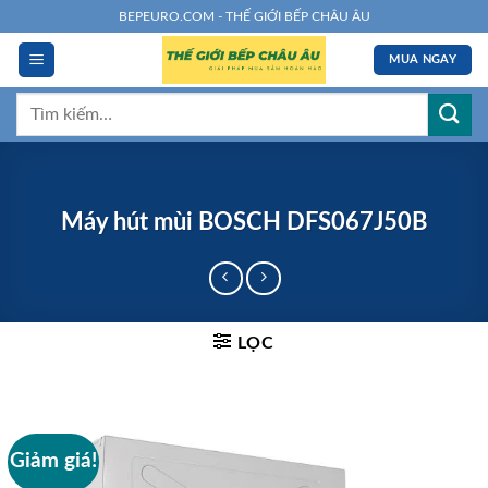
Chuyển
BEPEURO.COM - THẾ GIỚI BẾP CHÂU ÂU
đến
MUA NGAY
nội
dung
Tìm
kiếm:
Máy hút mùi BOSCH DFS067J50B
LỌC
Giảm giá!