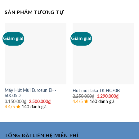
SẢN PHẨM TƯƠNG TỰ
Giảm giá!
Giảm giá!
Máy Hút Mùi Eurosun EH-
Hút mùi Taka TK HC70B
60C05D
Giá
Giá
2.250.000
₫
1.290.000
₫
gốc
hiện
Giá
Giá
3.150.000
₫
2.500.000
₫
4.4/5
160 đánh giá
là:
tại
gốc
hiện
4.4/5
140 đánh giá
2.250.000₫.
là:
là:
tại
1.290.000
3.150.000₫.
là:
2.500.000₫.
TỔNG ĐÀI LIÊN HỆ MIỄN PHÍ