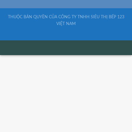
THUỘC BẢN QUYỀN CỦA CÔNG TY TNHH SIÊU THỊ BẾP 123
VIỆT NAM