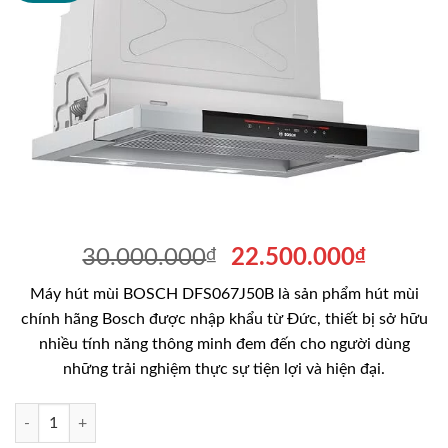
Giá
Giá
30.000.000
₫
22.500.000
₫
gốc
hiện
Máy hút mùi BOSCH DFS067J50B là sản phẩm hút mùi
là:
tại
chính hãng Bosch được nhập khẩu từ Đức, thiết bị sở hữu
30.000.000₫.
là:
nhiều tính năng thông minh đem đến cho người dùng
22.500
những trải nghiệm thực sự tiện lợi và hiện đại.
Máy hút mùi BOSCH DFS067J50B số lượng