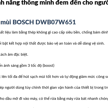
tính năng thông minh đem đến cho ngư
t mùi BOSCH DWB07W651
ệu làm bằng thép không gỉ cao cấp siêu bền, chống bám dính t
 bật kết hợp nội thất được bảo vệ an toàn và dễ dàng vệ sinh.
cách âm đặc biệt.
n ánh sáng gồm 3 tốc độ (boost)
 lên tối đa để hút sạch mùi tốt hơn và tự động giảm mức công s
p người dùng tùy chỉnh thời gian vận hành của thiết bị trong t
ho dầu mỡ đi vào máy, có thể rửa bằng máy rửa bát nhanh chón