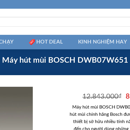
CHẠY
HOT DEAL
KINH NGHIỆM HAY
Máy hút mùi BOSCH DWB07W651
G
12.843.000
₫
8
g
Máy hút mùi BOSCH DWB0
là
hút mùi chính hãng Bosch đư
1
thiết bị sở hữu nhiều tính
đến cho người dùng những 