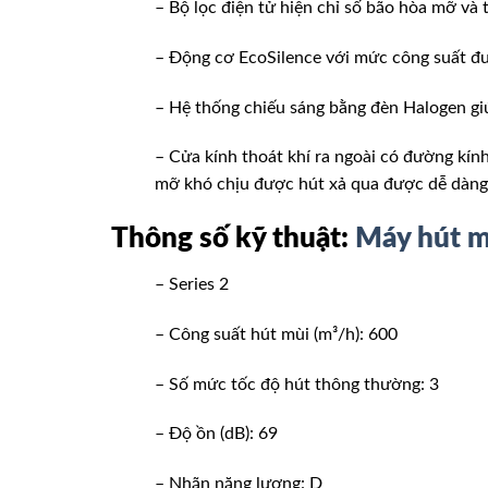
– Bộ lọc điện tử hiện chỉ số bão hòa mỡ và 
– Động cơ EcoSilence với mức công suất đ
– Hệ thống chiếu sáng bằng đèn Halogen giú
– Cửa kính thoát khí ra ngoài có đường kí
mỡ khó chịu được hút xả qua được dễ dàng
Thông số kỹ thuật:
Máy hút
– Series 2
– Công suất hút mùi (m³/h): 600
– Số mức tốc độ hút thông thường: 3
– Độ ồn (dB): 69
– Nhãn năng lượng: D