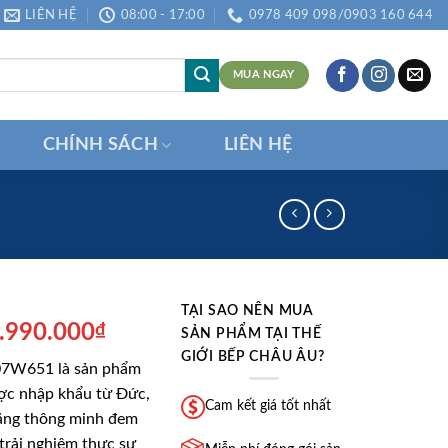
LIÊN HỆ
08:00 - 17:00
0978 409 098/0903 160 644
MUA NGAY
CHÍNH SÁCH
LIÊN HỆ
TẠI SAO NÊN MUA
iá
Giá
.990.000
₫
SẢN PHẨM TẠI THẾ
ốc
hiện
GIỚI BẾP CHÂU ÂU?
7W651 là sản phẩm
:
tại
ợc nhập khẩu từ Đức,
2.843.000₫.
là:
Cam kết giá tốt nhất
 năng thông minh đem
8.990.000₫.
trải nghiệm thực sự