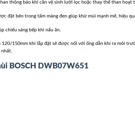
than thông báo khi cần vệ sinh lưới lọc hoặc thay thế than hoạt t
ược đặt bên trong tấm màng đen giúp khử mùi mạnh mẽ, hiệu qu
p chiếu sáng bếp khi nấu ăn.
nh 120/150mm khi lắp đặt sẽ được nối với ống dẫn khí ra môi t
 nhất.
 mùi BOSCH DWB07W651