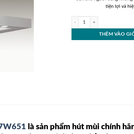
tiện lợi và hiệ
Máy hút mùi BOSCH DWB07W651
THÊM VÀO GI
07W651
là sản phẩm hút mùi chính hã