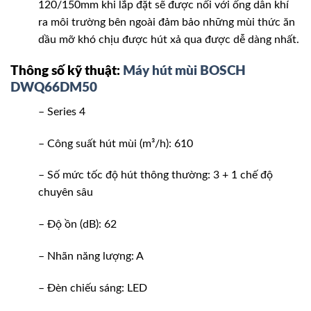
120/150mm khi lắp đặt sẽ được nối với ống dẫn khí
ra môi trường bên ngoài đảm bảo những mùi thức ăn
dầu mỡ khó chịu được hút xả qua được dễ dàng nhất.
Thông số kỹ thuật:
Máy hút mùi BOSCH
DWQ66DM50
– Series 4
– Công suất hút mùi (m³/h): 610
– Số mức tốc độ hút thông thường: 3 + 1 chế độ
chuyên sâu
– Độ ồn (dB): 62
– Nhãn năng lượng: A
– Đèn chiếu sáng: LED