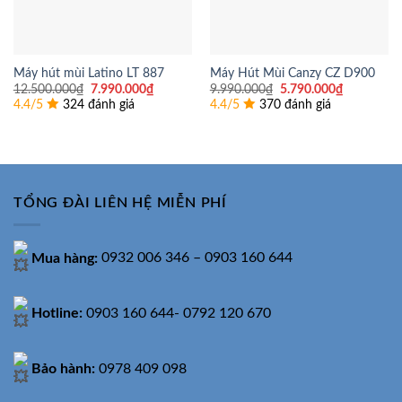
Máy hút mùi Latino LT 887
Máy Hút Mùi Canzy CZ D900
Giá
Giá
Giá
Giá
12.500.000
₫
7.990.000
₫
9.990.000
₫
5.790.000
₫
gốc
hiện
gốc
hiện
4.4/5
324 đánh giá
4.4/5
370 đánh giá
là:
tại
là:
tại
12.500.000₫.
là:
9.990.000₫.
là:
7.990.000₫.
5.790.000
TỔNG ĐÀI LIÊN HỆ MIỄN PHÍ
Mua hàng:
0932 006 346 – 0903 160 644
Hotline:
0903 160 644- 0792 120 670
Bảo hành:
0978 409 098