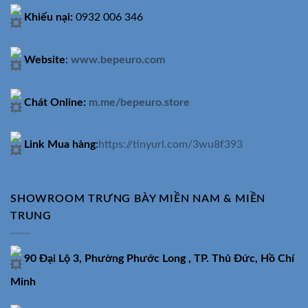
Khiếu nại:
0932 006 346
Website
:
www.bepeuro.com
Chát Online:
m.me/bepeuro.store
Link Mua hàng
:
https://tinyurl.com/3wu8f393
SHOWROOM TRƯNG BÀY MIỀN NAM & MIỀN
TRUNG
90 Đại Lộ 3, Phường Phước Long , TP. Thủ Đức, Hồ Chí
Minh