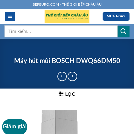
Chuyển
BEPEURO.COM - THẾ GIỚI BẾP CHÂU ÂU
đến
MUA NGAY
nội
dung
Tìm
kiếm:
Máy hút mùi BOSCH DWQ66DM50
LỌC
Giảm giá!