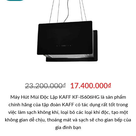
Giá
Giá
23.200.000
₫
17.400.000
₫
gốc
hiện
Máy Hút Mùi Độc Lập KAFF KF-IS606HG là sản phẩm
là:
tại
chính hãng của tập đoàn KAFF có tác dụng rất tốt trong
23.200.000₫.
là:
việc làm sạch không khí, loại bỏ các loại khí độc, tạo một
17.400
không gian dễ chịu, thoáng mát và sạch sẽ cho gian bếp của
gia đình bạn