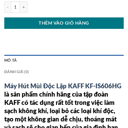
Máy Hút Mùi Độc Lập KAFF KF-IS606HG số lượng
THÊM VÀO GIỎ HÀNG
MÔ TẢ
ĐÁNH GIÁ (0)
Máy Hút Mùi Độc Lập KAFF KF-IS606HG
là sản phẩm chính hãng của tập đoàn
KAFF có tác dụng rất tốt trong việc làm
sạch không khí, loại bỏ các loại khí độc,
tạo một không gian dễ chịu, thoáng mát
và sạch sẽ cho gian bếp của gia đình bạn