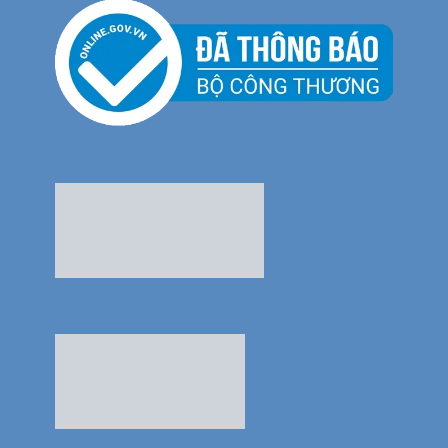
Thế Giới Bếp Châu Âu
THUỘC BẢN QUYỀN CỦA CÔNG TY TNHH SIÊU THỊ BẾP 123