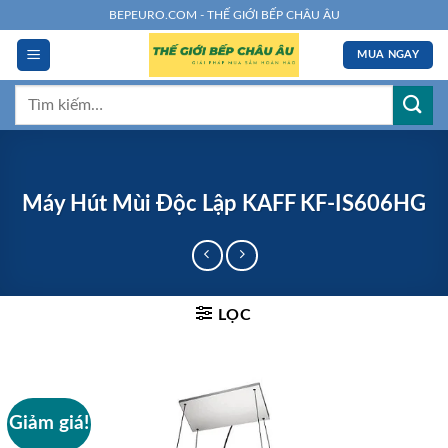
Chuyển
BEPEURO.COM - THẾ GIỚI BẾP CHÂU ÂU
đến
MUA NGAY
nội
dung
Tìm
kiếm:
Máy Hút Mùi Độc Lập KAFF KF-IS606HG
LỌC
Giảm giá!