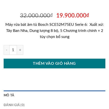
Giá
Giá
32.000.000
₫
19.900.000
₫
gốc
hiện
Máy rửa bát âm tủ Bosch SCE52M75EU Serie 6: Xuất xứ:
là:
tại
Tây Ban Nha, Dung lượng 8 bộ, 5 Chương trình chính + 2
32.000.000₫.
là:
tùy chọn bổ sung
19.900
Máy rửa bát âm tủ Bosch SCE52M75EU Serie 6 - 8 Bộ số lượng
THÊM VÀO GIỎ HÀNG
MÔ TẢ
ĐÁNH GIÁ (0)