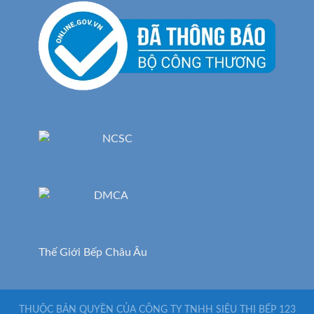
Thế Giới Bếp Châu Âu
THUỘC BẢN QUYỀN CỦA CÔNG TY TNHH SIÊU THỊ BẾP 123