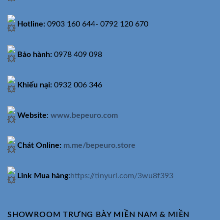
Hotline:
0903 160 644- 0792 120 670
Bảo hành:
0978 409 098
Khiếu nại:
0932 006 346
Website
:
www.bepeuro.com
Chát Online:
m.me/bepeuro.store
Link Mua hàng
:
https://tinyurl.com/3wu8f393
SHOWROOM TRƯNG BÀY MIỀN NAM & MIỀN