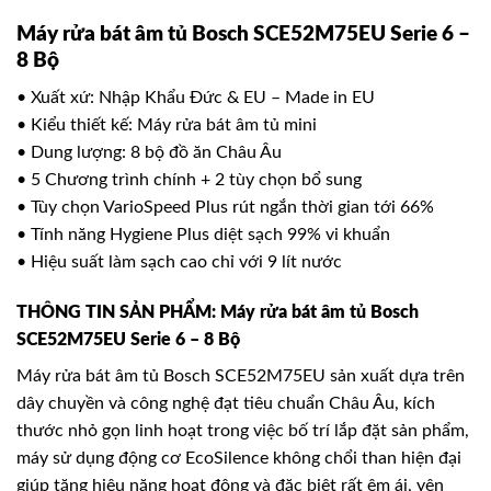
Máy rửa bát âm tủ Bosch SCE52M75EU Serie 6 –
8 Bộ
• Xuất xứ: Nhập Khẩu Đức & EU – Made in EU
• Kiểu thiết kế: Máy rửa bát âm tủ mini
• Dung lượng: 8 bộ đồ ăn Châu Âu
• 5 Chương trình chính + 2 tùy chọn bổ sung
• Tùy chọn VarioSpeed Plus rút ngắn thời gian tới 66%
• Tính năng Hygiene Plus diệt sạch 99% vi khuẩn
• Hiệu suất làm sạch cao chỉ với 9 lít nước
THÔNG TIN SẢN PHẨM: Máy rửa bát âm tủ Bosch
SCE52M75EU Serie 6 – 8 Bộ
Máy rửa bát âm tủ Bosch SCE52M75EU sản xuất dựa trên
dây chuyền và công nghệ đạt tiêu chuẩn Châu Âu, kích
thước nhỏ gọn linh hoạt trong việc bố trí lắp đặt sản phẩm,
máy sử dụng động cơ EcoSilence không chổi than hiện đại
giúp tăng hiệu năng hoạt động và đặc biệt rất êm ái, yên