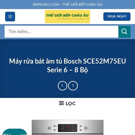
Chuyển
BEPEURO.COM - THẾ GIỚI BẾP CHÂU ÂU
đến
MUA NGAY
nội
dung
Tìm
kiếm:
Máy rửa bát âm tủ Bosch SCE52M75EU
Serie 6 – 8 Bộ
LỌC