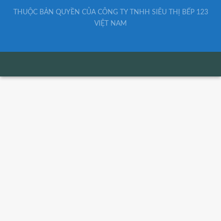
THUỘC BẢN QUYỀN CỦA CÔNG TY TNHH SIÊU THỊ BẾP 123
VIỆT NAM