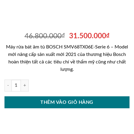
Giá
Giá
46.800.000
₫
31.500.000
₫
gốc
hiện
Máy rửa bát âm tủ BOSCH SMV68TX06E-Serie 6 – Model
là:
tại
mới nâng cấp sản xuất mới 2021 của thương hiệu Bosch
46.800.000₫.
là:
hoàn thiện tất cả các tiêu chí về thẩm mỹ cũng như chất
31.500
lượng.
Máy rửa bát âm tủ BOSCH SMV68TX06E-Serie 6 số lượng
THÊM VÀO GIỎ HÀNG