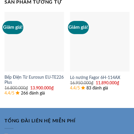
SẢN PHẨM TƯƠNG TỰ
Giảm giá!
Giảm giá!
Bếp Điện Từ Eurosun EU-TE226
Lò nướng Fagor 6H-114AX
Plus
Giá
Giá
16.950.000
₫
11.890.000
₫
gốc
hiện
Giá
Giá
16.800.000
₫
13.900.000
₫
4.4/5
83 đánh giá
là:
tại
gốc
hiện
4.4/5
266 đánh giá
16.950.000₫.
là:
là:
tại
11.890.
16.800.000₫.
là:
13.900.000₫.
TỔNG ĐÀI LIÊN HỆ MIỄN PHÍ