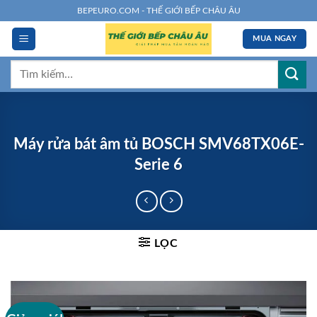
Chuyển
BEPEURO.COM - THẾ GIỚI BẾP CHÂU ÂU
đến
MUA NGAY
nội
dung
Tìm
kiếm:
Máy rửa bát âm tủ BOSCH SMV68TX06E-
Serie 6
LỌC