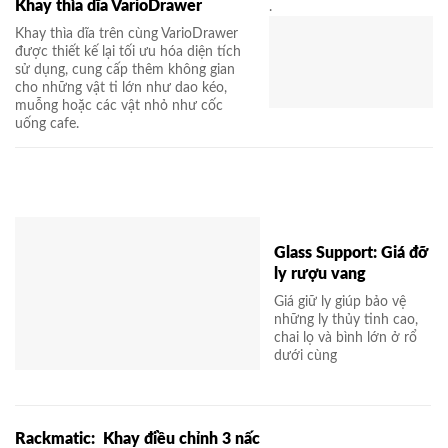
Khay thìa dĩa VarioDrawer
.
Khay thìa dĩa trên cùng VarioDrawer
được thiết kế lại tối ưu hóa diện tích
sử dụng, cung cấp thêm không gian
cho những vật ti lớn như dao kéo,
muỗng hoặc các vật nhỏ như cốc
uống cafe.
Glass Support: Giá đỡ
ly rượu vang
Giá giữ ly giúp bảo vệ
những ly thủy tinh cao,
chai lọ và bình lớn ở rổ
dưới cùng
Rackmatic: Khay điều chỉnh 3 nấc