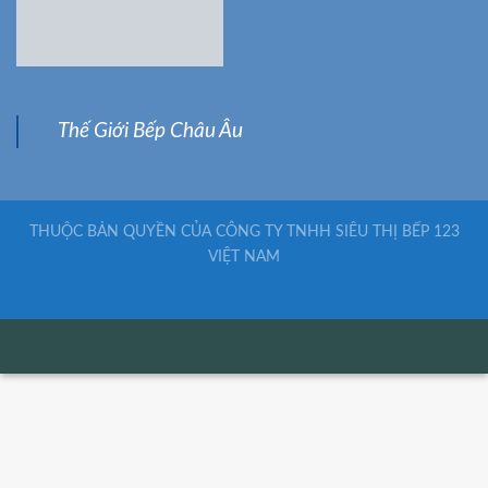
Thế Giới Bếp Châu Âu
THUỘC BẢN QUYỀN CỦA CÔNG TY TNHH SIÊU THỊ BẾP 123
VIỆT NAM