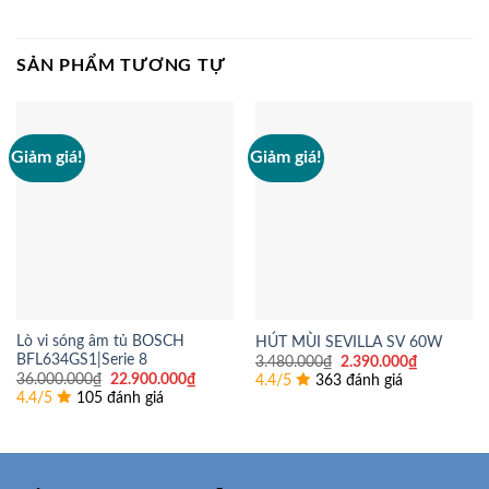
SẢN PHẨM TƯƠNG TỰ
Giảm giá!
Giảm giá!
Lò vi sóng âm tủ BOSCH
HÚT MÙI SEVILLA SV 60W
BFL634GS1|Serie 8
Giá
Giá
3.480.000
₫
2.390.000
₫
gốc
hiện
Giá
Giá
36.000.000
₫
22.900.000
₫
4.4/5
363 đánh giá
là:
tại
gốc
hiện
4.4/5
105 đánh giá
3.480.000₫.
là:
là:
tại
2.390.000
36.000.000₫.
là:
22.900.000₫.