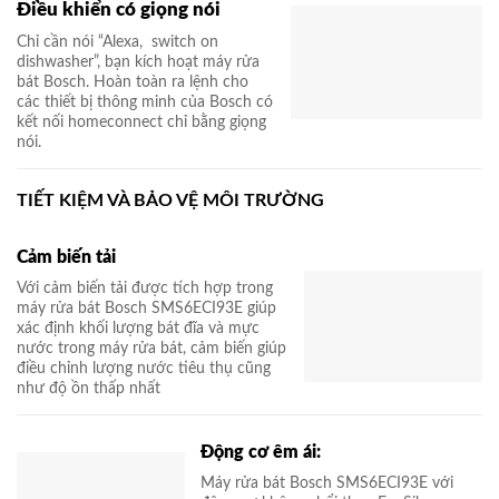
Điều khiển có giọng nói
Chỉ cần nói “Alexa, switch on
dishwasher”, bạn kích hoạt máy rửa
bát Bosch. Hoàn toàn ra lệnh cho
các thiết bị thông minh của Bosch có
kết nối homeconnect chỉ bằng giọng
nói.
TIẾT KIỆM VÀ BẢO VỆ MÔI TRƯỜNG
Cảm biến tải
Với cảm biến tải được tích hợp trong
máy rửa bát Bosch SMS6ECI93E giúp
xác định khối lượng bát đĩa và mực
nước trong máy rửa bát, cảm biến giúp
điều chỉnh lượng nước tiêu thụ cũng
như độ ồn thấp nhất
Động cơ êm ái:
Máy rửa bát Bosch SMS6ECI93E với