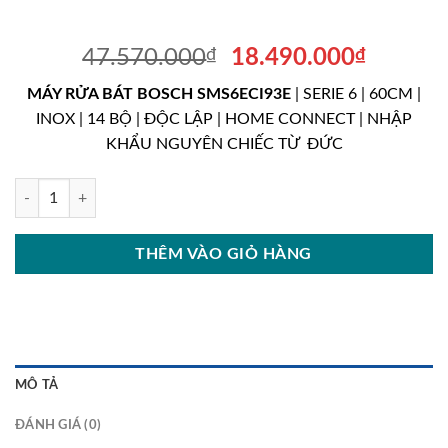
Giá
Giá
47.570.000
₫
18.490.000
₫
gốc
hiện
MÁY RỬA BÁT BOSCH SMS6ECI93E
| SERIE 6 | 60CM |
là:
tại
INOX | 14 BỘ | ĐỘC LẬP | HOME CONNECT | NHẬP
47.570.000₫.
là:
KHẨU NGUYÊN CHIẾC TỪ ĐỨC
18.490
MÁY RỬA BÁT BOSCH SMS6ECI93E SẤY HÉ CỬA TỰ ĐỘNG số lượn
THÊM VÀO GIỎ HÀNG
MÔ TẢ
ĐÁNH GIÁ (0)