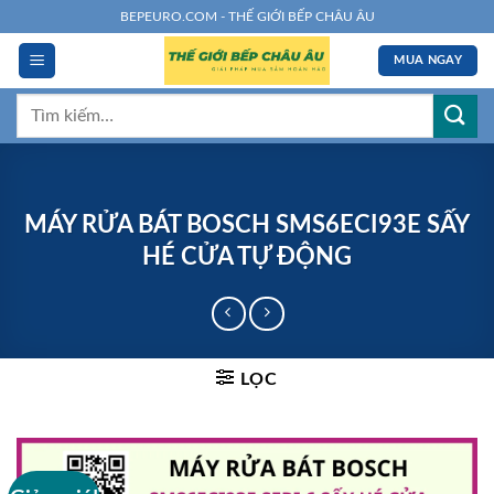
Chuyển
BEPEURO.COM - THẾ GIỚI BẾP CHÂU ÂU
đến
MUA NGAY
nội
dung
Tìm
kiếm:
MÁY RỬA BÁT BOSCH SMS6ECI93E SẤY
HÉ CỬA TỰ ĐỘNG
LỌC