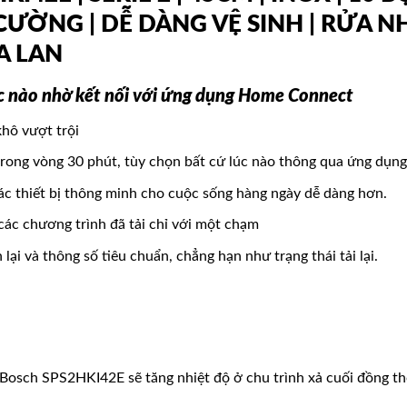
CƯỜNG | DỄ DÀNG VỆ SINH | RỬA N
A LAN
úc nào nhờ kết nối với ứng dụng Home Connect
khô vượt trội
trong vòng 30 phút, tùy chọn bất cứ lúc nào thông qua ứng dụ
các thiết bị thông minh cho cuộc sống hàng ngày dễ dàng hơn.
ác chương trình đã tải chỉ với một chạm
lại và thông số tiêu chuẩn, chẳng hạn như trạng thái tải lại.
osch SPS2HKI42E sẽ tăng nhiệt độ ở chu trình xả cuối đồng thời