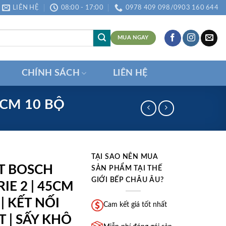
LIÊN HỆ
08:00 - 17:00
0978 409 098/0903 160 644
MUA NGAY
CHÍNH SÁCH
LIÊN HỆ
CM 10 BỘ
TẠI SAO NÊN MUA
T BOSCH
SẢN PHẨM TẠI THẾ
GIỚI BẾP CHÂU ÂU?
RIE 2 | 45CM
 | KẾT NỐI
Cam kết giá tốt nhất
 | SẤY KHÔ