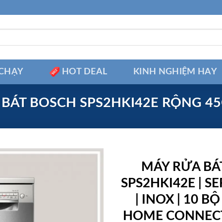
CHẠY
HOT DEAL
KINH NGHIỆM HAY
BÁT BOSCH SPS2HKI42E RỘNG 45
MÁY RỬA BÁ
SPS2HKI42E | SE
| INOX | 10 BỘ
HOME CONNECT