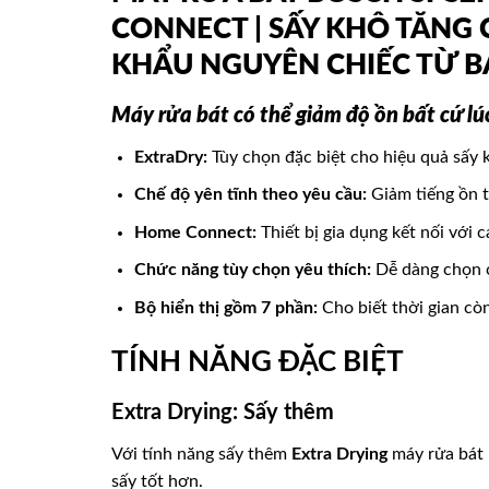
CONNECT | SẤY KHÔ TĂNG 
KHẨU NGUYÊN CHIẾC TỪ B
Máy rửa bát có thể giảm độ ồn bất cứ l
ExtraDry:
Tùy chọn đặc biệt cho hiệu quả sấy 
Chế độ yên tĩnh theo yêu cầu:
Giảm tiếng ồn 
Home Connect:
Thiết bị gia dụng kết nối với 
Chức năng tùy chọn yêu thích:
Dễ dàng chọn c
Bộ hiển thị gồm 7 phần:
Cho biết thời gian còn 
TÍNH NĂNG ĐẶC BIỆT
Extra Drying: Sấy thêm
Với tính năng sấy thêm
Extra Drying
máy rửa bát B
sấy tốt hơn.