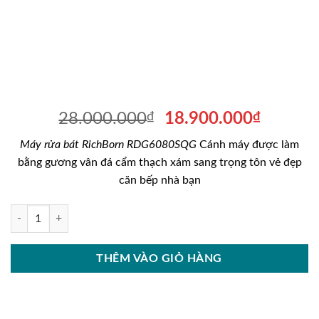
Giá
Giá
28.000.000
₫
18.900.000
₫
gốc
hiện
Máy rửa bát
RichBorn RDG6080SQG
Cánh máy được làm
là:
tại
bằng gương vân đá cẩm thạch xám sang trọng tôn vẻ đẹp
28.000.000₫.
là:
căn bếp nhà bạn
18.900
MÁY RỬA BÁT RICHBORN RDG6080SQG số lượng
THÊM VÀO GIỎ HÀNG