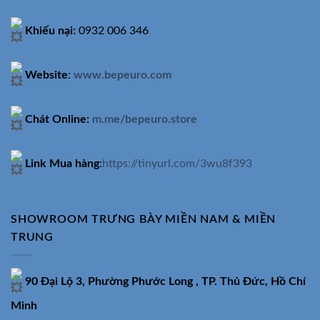
Khiếu nại:
0932 006 346
Website
:
www.bepeuro.com
Chát Online:
m.me/bepeuro.store
Link Mua hàng
:
https://tinyurl.com/3wu8f393
SHOWROOM TRƯNG BÀY MIỀN NAM & MIỀN
TRUNG
90 Đại Lộ 3, Phường Phước Long , TP. Thủ Đức, Hồ Chí
Minh