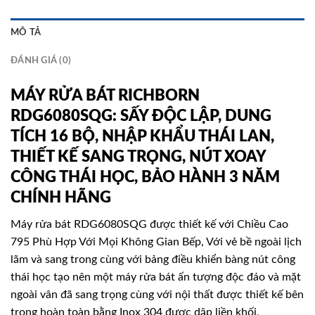
MÔ TẢ
ĐÁNH GIÁ (0)
MÁY RỬA BÁT RICHBORN
RDG6080SQG: SẤY ĐỘC LẬP, DUNG
TÍCH 16 BỘ, NHẬP KHẨU THÁI LAN,
THIẾT KẾ SANG TRỌNG, NÚT XOAY
CÔNG THÁI HỌC, BẢO HÀNH 3 NĂM
CHÍNH HÃNG
Máy rửa bát RDG6080SQG được thiết kế với Chiều Cao
795 Phù Hợp Với Mọi Không Gian Bếp, Với vẻ bề ngoài lịch
lãm và sang trong cùng với bảng điều khiển bàng nút công
thái học tạo nên một máy rửa bát ấn tượng độc đáo và mặt
ngoài vân đã sang trọng cùng với nội thất được thiết kế bên
trong hoàn toàn bằng Inox 304 được dập liền khối,