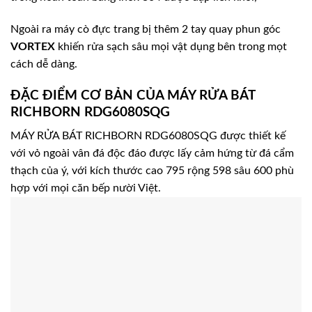
Ngoài ra máy cò đực trang bị thêm 2 tay quay phun góc
VORTEX
khiến rửa sạch sâu mọi vật dụng bên trong mọt
cách dễ dàng.
ĐẶC ĐIỂM CƠ BẢN CỦA MÁY RỬA BÁT
RICHBORN RDG6080SQG
MÁY RỬA BÁT RICHBORN RDG6080SQG được thiết kế
với vỏ ngoài vân đá độc đáo được lấy cảm hứng từ đá cẩm
thạch của ý, với kích thước cao 795 rộng 598 sâu 600 phù
hợp với mọi căn bếp nười Việt.