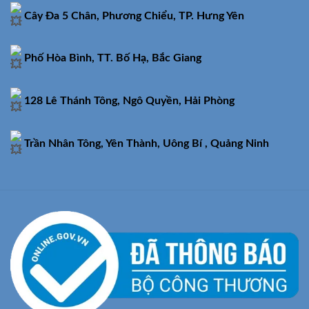
Cây Đa 5 Chân, Phương Chiểu, TP. Hưng Yên
Phố Hòa Bình, TT. Bố Hạ, Bắc Giang
128 Lê Thánh Tông, Ngô Quyền, Hải Phòng
Trần Nhân Tông, Yên Thành, Uông Bí , Quảng Ninh