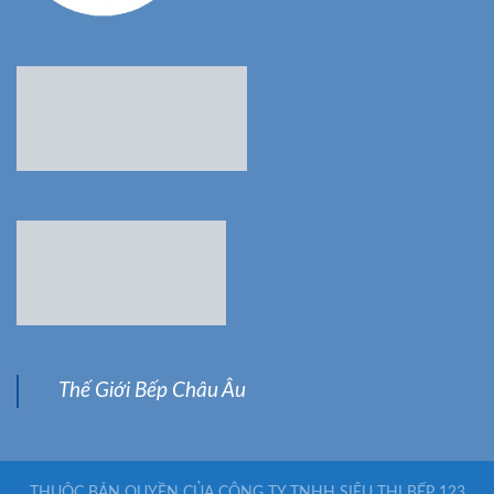
Thế Giới Bếp Châu Âu
THUỘC BẢN QUYỀN CỦA CÔNG TY TNHH SIÊU THỊ BẾP 123
VIỆT NAM