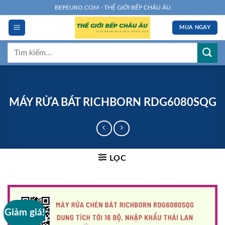
Chuyển
BEPEURO.COM - THẾ GIỚI BẾP CHÂU ÂU
đến
MUA NGAY
nội
dung
Tìm
kiếm:
MÁY RỬA BÁT RICHBORN RDG6080SQG
LỌC
Giảm giá!